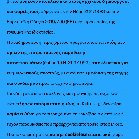
βίντεο
ανήκουν αποκλειστικά στους αρχικούς δημιουργούς
και φορείς τους
, σύμφωνα με τον Νόμο 2121/1993 και την
Ευρωπαϊκή Οδηγία 2019/790 (ΕΕ) περί προστασίας της
πνευματικής ιδιοκτησίας.
Η αναδημοσίευση περιεχομένου πραγματοποιείται
εντός των
ορίων της επιτρεπόμενης παράθεσης
αποσπασμάτων
(άρθρο 19 Ν. 2121/1993),
αποκλειστικά για
ενημερωτικούς σκοπούς
, με αυτόματη
εμφάνιση της πηγής
και συνδέσμου
προς το αρχικό δημοσίευμα.
Επειδή η διαδικασία συλλογής και εμφάνισης περιεχομένου
είναι
πλήρως αυτοματοποιημένη
, το Kultura.gr
δεν φέρει
καμία ευθύνη
για το περιεχόμενο, την ακρίβεια, τις απόψεις ή
τυχόν παραβιάσεις που προέρχονται από τρίτες ιστοσελίδες.
Η επισκεψιμότητα μετριέται με
cookieless στατιστικά
, χωρίς