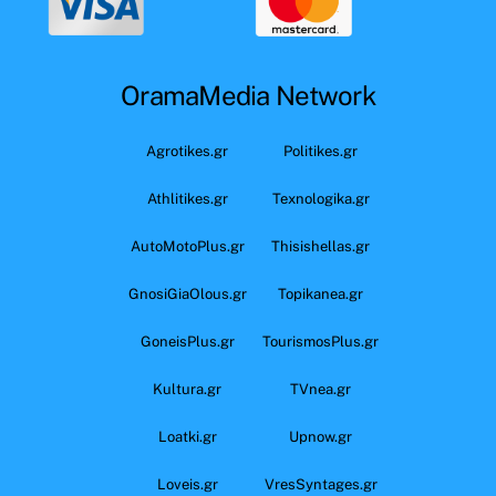
OramaMedia Network
Agrotikes.gr
Politikes.gr
Athlitikes.gr
Texnologika.gr
AutoMotoPlus.gr
Thisishellas.gr
GnosiGiaOlous.gr
Topikanea.gr
GoneisPlus.gr
TourismosPlus.gr
Kultura.gr
TVnea.gr
Loatki.gr
Upnow.gr
Loveis.gr
VresSyntages.gr