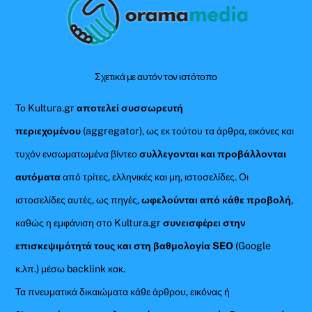
To
Top
Σχετικά με αυτόν τον ιστότοπο
Το Kultura.gr
αποτελεί συσσωρευτή
περιεχομένου
(aggregator), ως εκ τούτου τα άρθρα, εικόνες και
τυχόν ενσωματωμένα βίντεο
συλλεγονται και προβάλλονται
αυτόματα
από τρίτες, ελληνικές και μη, ιστοσελίδες. Οι
ιστοσελίδες αυτές, ως πηγές,
ωφελούνται από κάθε προβολή
,
καθώς η εμφάνιση στο Kultura.gr
συνεισφέρει στην
επισκεψιμότητά τους και στη βαθμολογία SEO
(Google
κ.λπ.) μέσω backlink κοκ.
Τα πνευματικά δικαιώματα κάθε άρθρου, εικόνας ή