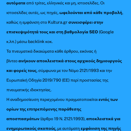
αυτόματα
από τρίτες, ελληνικές και μη, ιστοσελίδες. Οι
ιστοσελίδες αυτές, ως πηγές,
ωφελούνται από κάθε προβολή
,
καθώς η εμφάνιση στο Kultura.gr
συνεισφέρει στην
επισκεψιμότητά τους και στη βαθμολογία SEO
(Google
κ.λπ.) μέσω backlink κοκ.
Τα πνευματικά δικαιώματα κάθε άρθρου, εικόνας ή
βίντεο
ανήκουν αποκλειστικά στους αρχικούς δημιουργούς
και φορείς τους
, σύμφωνα με τον Νόμο 2121/1993 και την
Ευρωπαϊκή Οδηγία 2019/790 (ΕΕ) περί προστασίας της
πνευματικής ιδιοκτησίας.
Η αναδημοσίευση περιεχομένου πραγματοποιείται
εντός των
ορίων της επιτρεπόμενης παράθεσης
αποσπασμάτων
(άρθρο 19 Ν. 2121/1993),
αποκλειστικά για
ενημερωτικούς σκοπούς
, με αυτόματη
εμφάνιση της πηγής