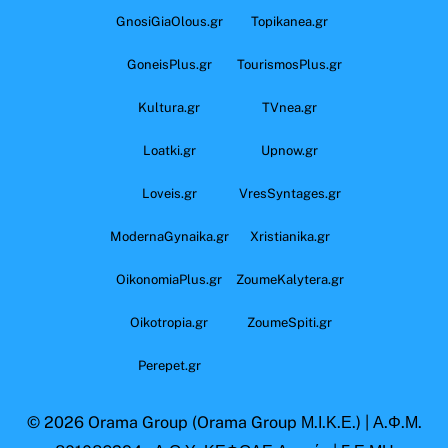
GnosiGiaOlous.gr
Topikanea.gr
GoneisPlus.gr
TourismosPlus.gr
Kultura.gr
TVnea.gr
Loatki.gr
Upnow.gr
Loveis.gr
VresSyntages.gr
ModernaGynaika.gr
Xristianika.gr
OikonomiaPlus.gr
ZoumeKalytera.gr
Oikotropia.gr
ZoumeSpiti.gr
Perepet.gr
© 2026
Orama Group
(Orama Group Μ.Ι.Κ.Ε.) | Α.Φ.Μ.