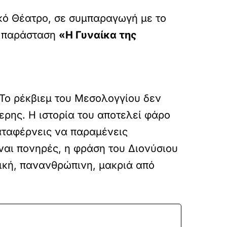
κό Θέατρο, σε συμπαραγωγή με το
ν παράσταση
«Η Γυναίκα της
ο ρέκβιεμ του Μεσολογγίου δεν
ερης. Η ιστορία του αποτελεί φάρο
αταφέρνεις να παραμένεις
ίναι πονηρές, η φράση του Διονύσιου
ική, πανανθρώπινη, μακριά από