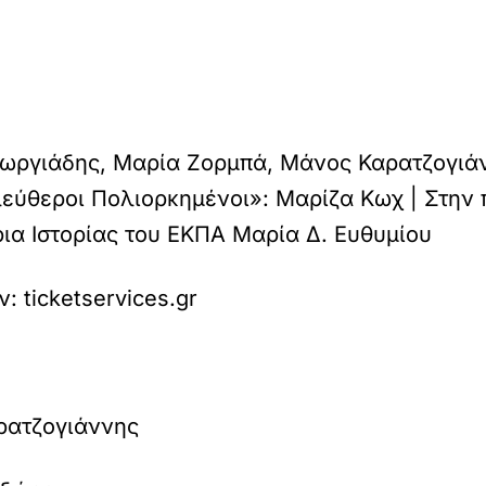
εωργιάδης, Μαρία Ζορμπά, Μάνος Καρατζογιά
λεύθεροι Πολιορκημένοι»: Μαρίζα Κωχ | Στην
ια Ιστορίας του ΕΚΠΑ Μαρία Δ. Ευθυμίου
 ticketservices.gr
ρατζογιάννης