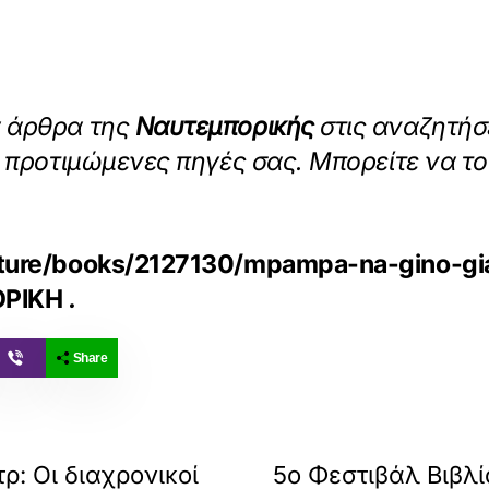
α άρθρα της
Ναυτεμπορικής
στις αναζητήσ
ις προτιμώμενες πηγές σας. Μπορείτε να τ
culture/books/2127130/mpampa-na-gino
ΟΡΙΚΗ
.
Share
ρ: Οι διαχρονικοί
5ο Φεστιβάλ Βιβλί