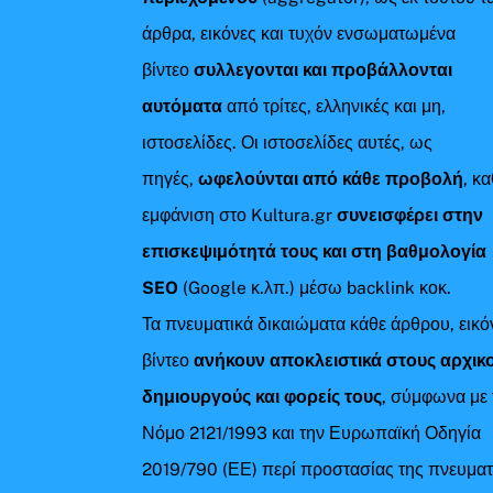
άρθρα, εικόνες και τυχόν ενσωματωμένα
βίντεο
συλλεγονται και προβάλλονται
αυτόματα
από τρίτες, ελληνικές και μη,
ιστοσελίδες. Οι ιστοσελίδες αυτές, ως
πηγές,
ωφελούνται από κάθε προβολή
, κ
εμφάνιση στο Kultura.gr
συνεισφέρει στην
επισκεψιμότητά τους και στη βαθμολογία
SEO
(Google κ.λπ.) μέσω backlink κοκ.
Τα πνευματικά δικαιώματα κάθε άρθρου, εικό
βίντεο
ανήκουν αποκλειστικά στους αρχικ
δημιουργούς και φορείς τους
, σύμφωνα με 
Νόμο 2121/1993 και την Ευρωπαϊκή Οδηγία
2019/790 (ΕΕ) περί προστασίας της πνευματ