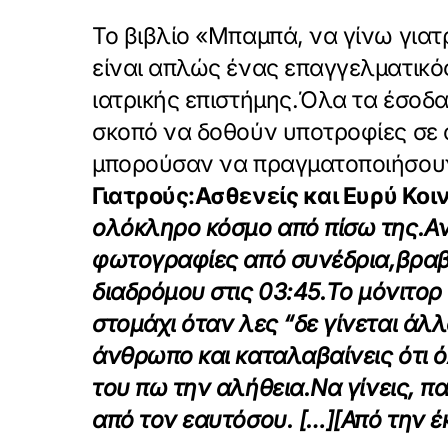
Το βιβλίο «Μπαμπά, να γίνω γιατ
είναι απλώς ένας επαγγελματικός
ιατρικής επιστήμης.Όλα τα έσοδ
σκοπό να δοθούν υποτροφίες σε 
μπορούσαν να πραγματοποιήσουν
Γιατρούς:
Ασθενείς και Ευρύ Κοιν
ολόκληρο κόσμο από πίσω της.
Αν
φωτογραφίες από συνέδρια,
βραβ
διαδρόμου στις 03:45.
Το μόνιτορ
στομάχι όταν λες “δε γίνεται άλλ
άνθρωπο και καταλαβαίνεις ότι ό
του πω την αλήθεια.
Να γίνεις, 
από τον εαυτό
σου. […][Από την έ