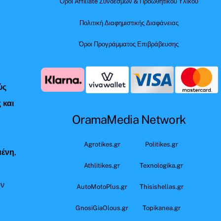
Όροι Affiliate Συνδέσμων & Προωθητικού Υλικού
Πολιτική Διαφημιστικής Διαφάνειας
Όροι Προγράμματος Επιβράβευσης
ύς
 και
OramaMedia Network
ς
Agrotikes.gr
Politikes.gr
μένη
,
Athlitikes.gr
Texnologika.gr
όν
AutoMotoPlus.gr
Thisishellas.gr
GnosiGiaOlous.gr
Topikanea.gr