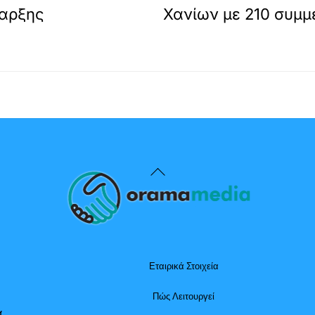
παρξης
Χανίων με 210 συμμ
Back
To
Top
Εταιρικά Στοιχεία
Πώς Λειτουργεί
α