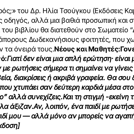
ρός;» του Δρ. Ηλία Τσούγκου (Εκδόσεις Κ
 οδηγός, αλλά μια βαθιά προσωπική και σ
α του βιβλίου θα διατεθούν στο Σωματείο
άπορους Δωδεκανήσιους φοιτητές, που χω
 τα όνειρά τους.
Νέους και Μαθητές:
Γονε
ό:
Γιατί δεν είναι μια απλή ερώτηση· είνα
 με ρωτήσεις σήμερα τι σημαίνει να γίνεις
εία, διακρίσεις ή ακριβά γραφεία. Θα σου 
 που χτυπάει σαν δεύτερη καρδιά μέσα στο
ο” αλλά συνεχίζεις.
Και τη στιγμή -εκείνη 
λα άξιζαν.
Αν, λοιπόν, ένα παιδί με ρωτήσ
παιδί μου — αλλά μόνο αν μπορείς να αγα
κδοση]