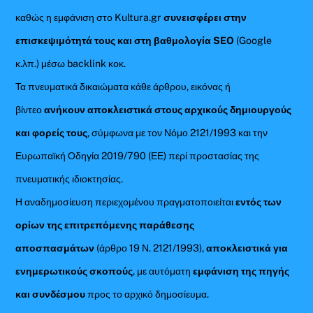
καθώς η εμφάνιση στο Kultura.gr
συνεισφέρει στην
επισκεψιμότητά τους και στη βαθμολογία SEO
(Google
κ.λπ.) μέσω backlink κοκ.
Τα πνευματικά δικαιώματα κάθε άρθρου, εικόνας ή
βίντεο
ανήκουν αποκλειστικά στους αρχικούς δημιουργούς
και φορείς τους
, σύμφωνα με τον Νόμο 2121/1993 και την
Ευρωπαϊκή Οδηγία 2019/790 (ΕΕ) περί προστασίας της
πνευματικής ιδιοκτησίας.
Η αναδημοσίευση περιεχομένου πραγματοποιείται
εντός των
ορίων της επιτρεπόμενης παράθεσης
αποσπασμάτων
(άρθρο 19 Ν. 2121/1993),
αποκλειστικά για
ενημερωτικούς σκοπούς
, με αυτόματη
εμφάνιση της πηγής
και συνδέσμου
προς το αρχικό δημοσίευμα.