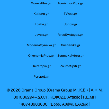
GoneisPlus.gr
TourismosPlus.gr
Kultura.gr
TVnea.gr
Loatki.gr
Upnow.gr
Loveis.gr
VresSyntages.gr
ModernaGynaika.gr
Xristianika.gr
OikonomiaPlus.gr
ZoumeKalytera.gr
Oikotropia.gr
ZoumeSpiti.gr
Perepet.gr
© 2026
Orama Group
(Orama Group Μ.Ι.Κ.Ε.) | Α.Φ.Μ.
801086294 – Δ.Ο.Υ. ΚΕΦΟΔΕ Αττικής | Γ.Ε.ΜΗ
148748903000 | Έδρα: Αθήνα, Ελλάδα |