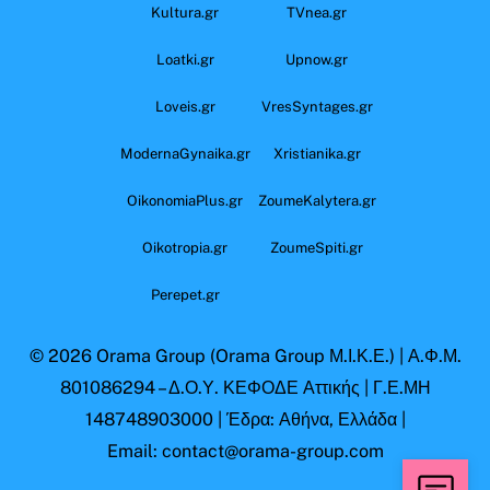
Kultura.gr
TVnea.gr
Loatki.gr
Upnow.gr
Loveis.gr
VresSyntages.gr
ModernaGynaika.gr
Xristianika.gr
OikonomiaPlus.gr
ZoumeKalytera.gr
Oikotropia.gr
ZoumeSpiti.gr
Perepet.gr
© 2026
Orama Group
(Orama Group Μ.Ι.Κ.Ε.) | Α.Φ.Μ.
801086294 – Δ.Ο.Υ. ΚΕΦΟΔΕ Αττικής | Γ.Ε.ΜΗ
148748903000 | Έδρα: Αθήνα, Ελλάδα |
Email: contact@orama-group.com