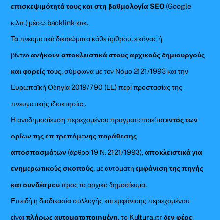
επισκεψιμότητά τους και στη βαθμολογία SEO
(Google
κ.λπ.) μέσω backlink κοκ.
Τα πνευματικά δικαιώματα κάθε άρθρου, εικόνας ή
βίντεο
ανήκουν αποκλειστικά στους αρχικούς δημιουργούς
και φορείς τους
, σύμφωνα με τον Νόμο 2121/1993 και την
Ευρωπαϊκή Οδηγία 2019/790 (ΕΕ) περί προστασίας της
πνευματικής ιδιοκτησίας.
Η αναδημοσίευση περιεχομένου πραγματοποιείται
εντός των
ορίων της επιτρεπόμενης παράθεσης
αποσπασμάτων
(άρθρο 19 Ν. 2121/1993),
αποκλειστικά για
ενημερωτικούς σκοπούς
, με αυτόματη
εμφάνιση της πηγής
και συνδέσμου
προς το αρχικό δημοσίευμα.
Επειδή η διαδικασία συλλογής και εμφάνισης περιεχομένου
είναι
πλήρως αυτοματοποιημένη
, το Kultura.gr
δεν φέρει