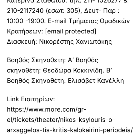
Κατερίνα Σταθάτου: τηλ: 211- 1026277 &
210-2117240 (εσωτ: 305), Δευτ- Παρ :
10:00 -19:00. Ε-mail Τμήματος Ομαδικών
Κρατήσεων: [email protected]
Διασκευή:
Νικορέστης Χανιωτάκης
Βοηθός Σκηνοθετη:
Α’ Βοηθός
σκηνοθέτη: Θεοδώρα Κοκκινίδη. Β’
Βοηθός Σκηνοθέτη: Ελισάβετ Κανέλλη
Link Εισιτηρίων:
https://www.more.com/gr-
el/tickets/theater/nikos-ksylouris-o-
arxaggelos-tis-kritis-kalokairini-periodeia/