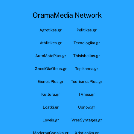
OramaMedia Network
Agrotikes.gr
Politikes.gr
Athlitikes.gr
Texnologika.gr
AutoMotoPlus.gr
Thisishellas.gr
GnosiGiaOlous.gr
Topikanea.gr
GoneisPlus.gr
TourismosPlus.gr
Kultura.gr
TVnea.gr
Loatki.gr
Upnow.gr
Loveis.gr
VresSyntages.gr
ModernaGynaika.gr
Xristianika.gr