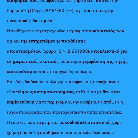
και φορείς τους
, σύμφωνα με τον Νόμο 2121/1993 και την
Ευρωπαϊκή Οδηγία 2019/790 (ΕΕ) περί προστασίας της
πνευματικής ιδιοκτησίας.
Η αναδημοσίευση περιεχομένου πραγματοποιείται
εντός των
ορίων της επιτρεπόμενης παράθεσης
αποσπασμάτων
(άρθρο 19 Ν. 2121/1993),
αποκλειστικά για
ενημερωτικούς σκοπούς
, με αυτόματη
εμφάνιση της πηγής
και συνδέσμου
προς το αρχικό δημοσίευμα.
Επειδή η διαδικασία συλλογής και εμφάνισης περιεχομένου
είναι
πλήρως αυτοματοποιημένη
, το Kultura.gr
δεν φέρει
καμία ευθύνη
για το περιεχόμενο, την ακρίβεια, τις απόψεις ή
τυχόν παραβιάσεις που προέρχονται από τρίτες ιστοσελίδες.
Η επισκεψιμότητα μετριέται με
cookieless στατιστικά
, χωρίς
χρήση cookies ή αποθήκευση προσωπικών δεδομένων,