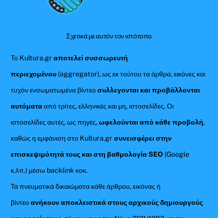
Top
Σχετικά με αυτόν τον ιστότοπο
Το Kultura.gr
αποτελεί συσσωρευτή
περιεχομένου
(aggregator), ως εκ τούτου τα άρθρα, εικόνες και
τυχόν ενσωματωμένα βίντεο
συλλεγονται και προβάλλονται
αυτόματα
από τρίτες, ελληνικές και μη, ιστοσελίδες. Οι
ιστοσελίδες αυτές, ως πηγές,
ωφελούνται από κάθε προβολή
,
καθώς η εμφάνιση στο Kultura.gr
συνεισφέρει στην
επισκεψιμότητά τους και στη βαθμολογία SEO
(Google
κ.λπ.) μέσω backlink κοκ.
Τα πνευματικά δικαιώματα κάθε άρθρου, εικόνας ή
βίντεο
ανήκουν αποκλειστικά στους αρχικούς δημιουργούς