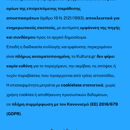
ορίων της επιτρεπόμενης παράθεσης
αποσπασμάτων
(άρθρο 19 Ν. 2121/1993),
αποκλειστικά για
ενημερωτικούς σκοπούς
, με αυτόματη
εμφάνιση της πηγής
και συνδέσμου
προς το αρχικό δημοσίευμα.
Επειδή η διαδικασία συλλογής και εμφάνισης περιεχομένου
είναι
πλήρως αυτοματοποιημένη
, το Kultura.gr
δεν φέρει
καμία ευθύνη
για το περιεχόμενο, την ακρίβεια, τις απόψεις ή
τυχόν παραβιάσεις που προέρχονται από τρίτες ιστοσελίδες.
Η επισκεψιμότητα μετριέται με
cookieless στατιστικά
, χωρίς
χρήση cookies ή αποθήκευση προσωπικών δεδομένων,
σε
πλήρη συμμόρφωση με τον Κανονισμό (ΕΕ) 2016/679
(GDPR)
.