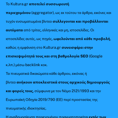
Το Kultura.gr
αποτελεί συσσωρευτή
περιεχομένου
(aggregator), ως εκ τούτου τα άρθρα, εικόνες και
τυχόν ενσωματωμένα βίντεο
συλλεγονται και προβάλλονται
αυτόματα
από τρίτες, ελληνικές και μη, ιστοσελίδες. Οι
ιστοσελίδες αυτές, ως πηγές,
ωφελούνται από κάθε προβολή
,
καθώς η εμφάνιση στο Kultura.gr
συνεισφέρει στην
επισκεψιμότητά τους και στη βαθμολογία SEO
(Google
κ.λπ.) μέσω backlink κοκ.
Τα πνευματικά δικαιώματα κάθε άρθρου, εικόνας ή
βίντεο
ανήκουν αποκλειστικά στους αρχικούς δημιουργούς
και φορείς τους
, σύμφωνα με τον Νόμο 2121/1993 και την
Ευρωπαϊκή Οδηγία 2019/790 (ΕΕ) περί προστασίας της
πνευματικής ιδιοκτησίας.
Η αναδημοσίευση περιεχομένου πραγματοποιείται
εντός των