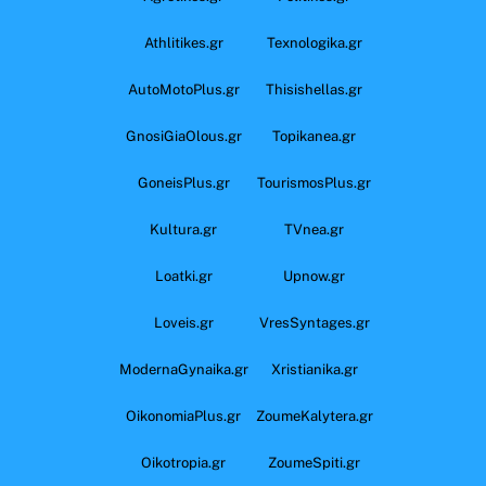
Athlitikes.gr
Texnologika.gr
AutoMotoPlus.gr
Thisishellas.gr
GnosiGiaOlous.gr
Topikanea.gr
GoneisPlus.gr
TourismosPlus.gr
Kultura.gr
TVnea.gr
Loatki.gr
Upnow.gr
Loveis.gr
VresSyntages.gr
ModernaGynaika.gr
Xristianika.gr
OikonomiaPlus.gr
ZoumeKalytera.gr
Oikotropia.gr
ZoumeSpiti.gr