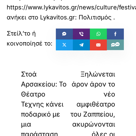
https://www.lykavitos.gr/news/culture/fest
ανήκει στο
Lykavitos.gr: Πολιτισμός
.
«
»
ΠΡΟΗΓΟΥΜΕΝΟ
ΕΠΟΜΕΝΟ
Στοά
Ξηλώνεται
Αρσακείου: Το
άρον άρον το
Θέατρο
νέο
Τεχνης κάνει
αμφιθέατρο
ποδαρικό με
του Ζαππείου,
μια
ακυρώνονται
παράσταση
όλες οι