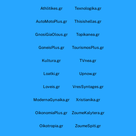
Athlitikes.gr
Texnologika.gr
AutoMotoPlus.gr
Thisishellas.gr
GnosiGiaOlous.gr
Topikanea.gr
GoneisPlus.gr
TourismosPlus.gr
Kultura.gr
TVnea.gr
Loatki.gr
Upnow.gr
Loveis.gr
VresSyntages.gr
ModernaGynaika.gr
Xristianika.gr
OikonomiaPlus.gr
ZoumeKalytera.gr
Oikotropia.gr
ZoumeSpiti.gr