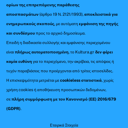
ορίων της επιτρεπόμενης παράθεσης
αποσπασμάτων
(άρθρο 19 Ν. 2121/1993),
αποκλειστικά για
ενημερωτικούς σκοπούς
, με αυτόματη
εμφάνιση της πηγής
και συνδέσμου
προς το αρχικό δημοσίευμα.
Επειδή η διαδικασία συλλογής και εμφάνισης περιεχομένου
είναι
πλήρως αυτοματοποιημένη
, το Kultura.gr
δεν φέρει
καμία ευθύνη
για το περιεχόμενο, την ακρίβεια, τις απόψεις ή
τυχόν παραβιάσεις που προέρχονται από τρίτες ιστοσελίδες.
Η επισκεψιμότητα μετριέται με
cookieless στατιστικά
, χωρίς
χρήση cookies ή αποθήκευση προσωπικών δεδομένων,
σε
πλήρη συμμόρφωση με τον Κανονισμό (ΕΕ) 2016/679
(GDPR)
.
Εταιρικά Στοιχεία