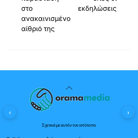
στο
εκδηλώσεις
ανακαινισμένο
αίθριό της
Back
To
Top
‹
›
Σχετικά με αυτόν τον ιστότοπο