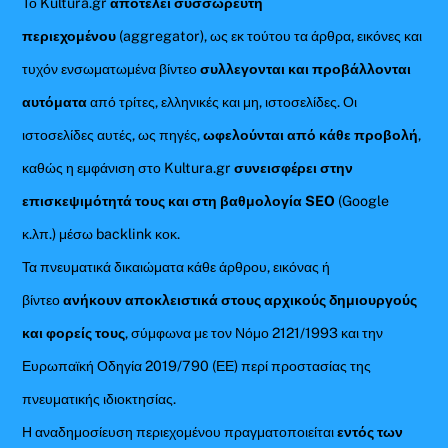
Το Kultura.gr
αποτελεί συσσωρευτή
περιεχομένου
(aggregator), ως εκ τούτου τα άρθρα, εικόνες και
τυχόν ενσωματωμένα βίντεο
συλλεγονται και προβάλλονται
αυτόματα
από τρίτες, ελληνικές και μη, ιστοσελίδες. Οι
ιστοσελίδες αυτές, ως πηγές,
ωφελούνται από κάθε προβολή
,
καθώς η εμφάνιση στο Kultura.gr
συνεισφέρει στην
επισκεψιμότητά τους και στη βαθμολογία SEO
(Google
κ.λπ.) μέσω backlink κοκ.
Τα πνευματικά δικαιώματα κάθε άρθρου, εικόνας ή
βίντεο
ανήκουν αποκλειστικά στους αρχικούς δημιουργούς
και φορείς τους
, σύμφωνα με τον Νόμο 2121/1993 και την
Ευρωπαϊκή Οδηγία 2019/790 (ΕΕ) περί προστασίας της
πνευματικής ιδιοκτησίας.
Η αναδημοσίευση περιεχομένου πραγματοποιείται
εντός των