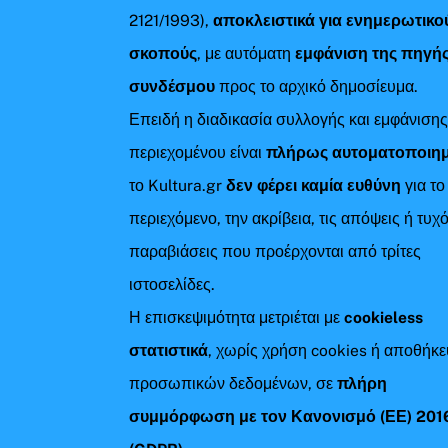
2121/1993),
αποκλειστικά για ενημερωτικο
σκοπούς
, με αυτόματη
εμφάνιση της πηγής
συνδέσμου
προς το αρχικό δημοσίευμα.
Επειδή η διαδικασία συλλογής και εμφάνιση
περιεχομένου είναι
πλήρως αυτοματοποιη
το Kultura.gr
δεν φέρει καμία ευθύνη
για το
περιεχόμενο, την ακρίβεια, τις απόψεις ή τυχ
παραβιάσεις που προέρχονται από τρίτες
ιστοσελίδες.
Η επισκεψιμότητα μετριέται με
cookieless
στατιστικά
, χωρίς χρήση cookies ή αποθήκ
προσωπικών δεδομένων, σε
πλήρη
συμμόρφωση με τον Κανονισμό (ΕΕ) 201