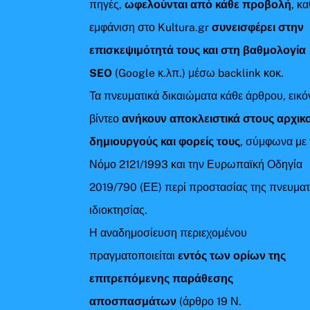
πηγές,
ωφελούνται από κάθε προβολή
, κ
εμφάνιση στο Kultura.gr
συνεισφέρει στην
επισκεψιμότητά τους και στη βαθμολογία
SEO
(Google κ.λπ.) μέσω backlink κοκ.
Τα πνευματικά δικαιώματα κάθε άρθρου, εικό
βίντεο
ανήκουν αποκλειστικά στους αρχικ
δημιουργούς και φορείς τους
, σύμφωνα με 
Νόμο 2121/1993 και την Ευρωπαϊκή Οδηγία
2019/790 (ΕΕ) περί προστασίας της πνευματ
ιδιοκτησίας.
Η αναδημοσίευση περιεχομένου
πραγματοποιείται
εντός των ορίων της
επιτρεπόμενης παράθεσης
αποσπασμάτων
(άρθρο 19 Ν.