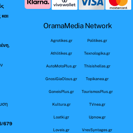
ύς
 και
OramaMedia Network
ς
Agrotikes.gr
Politikes.gr
μένη
,
Athlitikes.gr
Texnologika.gr
όν
AutoMotoPlus.gr
Thisishellas.gr
GnosiGiaOlous.gr
Topikanea.gr
GoneisPlus.gr
TourismosPlus.gr
ευση
Kultura.gr
TVnea.gr
Loatki.gr
Upnow.gr
6/679
Loveis.gr
VresSyntages.gr