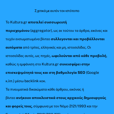
Σχετικά με αυτόν τον ιστότοπο
Το Kultura.gr
αποτελεί συσσωρευτή
περιεχομένου
(aggregator), ως εκ τούτου τα άρθρα, εικόνες και
τυχόν ενσωματωμένα βίντεο
συλλεγονται και προβάλλονται
αυτόματα
από τρίτες, ελληνικές και μη, ιστοσελίδες. Οι
ιστοσελίδες αυτές, ως πηγές,
ωφελούνται από κάθε προβολή
,
καθώς η εμφάνιση στο Kultura.gr
συνεισφέρει στην
επισκεψιμότητά τους και στη βαθμολογία SEO
(Google
κ.λπ.) μέσω backlink κοκ.
Τα πνευματικά δικαιώματα κάθε άρθρου, εικόνας ή
βίντεο
ανήκουν αποκλειστικά στους αρχικούς δημιουργούς
και φορείς τους
, σύμφωνα με τον Νόμο 2121/1993 και την