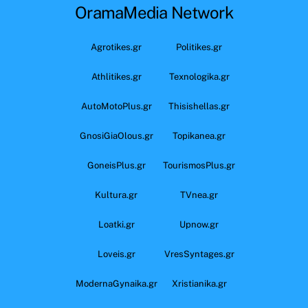
OramaMedia Network
Agrotikes.gr
Politikes.gr
Athlitikes.gr
Texnologika.gr
AutoMotoPlus.gr
Thisishellas.gr
GnosiGiaOlous.gr
Topikanea.gr
GoneisPlus.gr
TourismosPlus.gr
Kultura.gr
TVnea.gr
Loatki.gr
Upnow.gr
Loveis.gr
VresSyntages.gr
ModernaGynaika.gr
Xristianika.gr