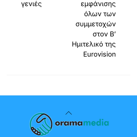
γενιές
εμφάνισης
όλων των
συμμετοχών
στον Β’
Ημιτελικό της
Eurovision
Back
To
Top