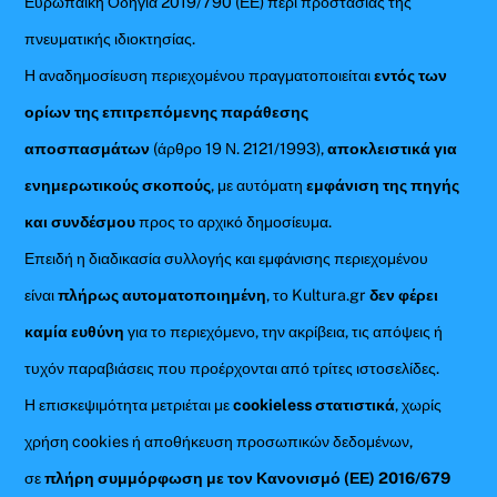
Ευρωπαϊκή Οδηγία 2019/790 (ΕΕ) περί προστασίας της
πνευματικής ιδιοκτησίας.
Η αναδημοσίευση περιεχομένου πραγματοποιείται
εντός των
ορίων της επιτρεπόμενης παράθεσης
αποσπασμάτων
(άρθρο 19 Ν. 2121/1993),
αποκλειστικά για
ενημερωτικούς σκοπούς
, με αυτόματη
εμφάνιση της πηγής
και συνδέσμου
προς το αρχικό δημοσίευμα.
Επειδή η διαδικασία συλλογής και εμφάνισης περιεχομένου
είναι
πλήρως αυτοματοποιημένη
, το Kultura.gr
δεν φέρει
καμία ευθύνη
για το περιεχόμενο, την ακρίβεια, τις απόψεις ή
τυχόν παραβιάσεις που προέρχονται από τρίτες ιστοσελίδες.
Η επισκεψιμότητα μετριέται με
cookieless στατιστικά
, χωρίς
χρήση cookies ή αποθήκευση προσωπικών δεδομένων,
σε
πλήρη συμμόρφωση με τον Κανονισμό (ΕΕ) 2016/679