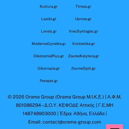
Kultura.gr
TVnea.gr
Loatki.gr
Upnow.gr
Loveis.gr
VresSyntages.gr
ModernaGynaika.gr
Xristianika.gr
OikonomiaPlus.gr
ZoumeKalytera.gr
Oikotropia.gr
ZoumeSpiti.gr
Perepet.gr
© 2026
Orama Group
(Orama Group Μ.Ι.Κ.Ε.) | Α.Φ.Μ.
801086294 – Δ.Ο.Υ. ΚΕΦΟΔΕ Αττικής | Γ.Ε.ΜΗ
148748903000 | Έδρα: Αθήνα, Ελλάδα |
Email: contact@orama-group.com