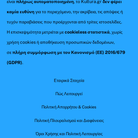
είναι
πλήρως αυτοματοποιημένη
, το Kultura.gr
δεν φέρει
καμία ευθύνη
για το περιεχόμενο, την ακρίβεια, τις απόψεις ή
τυχόν παραβιάσεις που προέρχονται από τρίτες ιστοσελίδες.
Η επισκεψιμότητα μετριέται με
cookieless στατιστικά
, χωρίς
χρήση cookies ή αποθήκευση προσωπικών δεδομένων,
σε
πλήρη συμμόρφωση με τον Κανονισμό (ΕΕ) 2016/679
(GDPR)
.
Εταιρικά Στοιχεία
Πώς Λειτουργεί
Πολιτική Απορρήτου & Cookies
Πολιτική Πλουραλισμού και Διαφάνειας
Όροι Χρήσης και Πολιτική Λειτουργίας