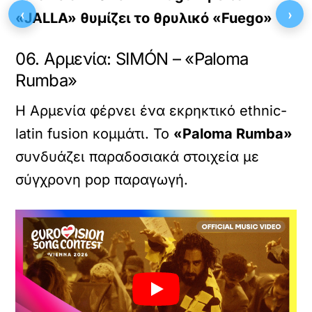
‹
›
«JALLA» θυμίζει το θρυλικό «Fuego»
06. Αρμενία: SIMÓN – «Paloma
Rumba»
Η Αρμενία φέρνει ένα εκρηκτικό ethnic-
latin fusion κομμάτι. Το
«Paloma Rumba»
συνδυάζει παραδοσιακά στοιχεία με
σύγχρονη pop παραγωγή.