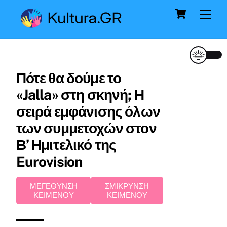
Cart
Skip
Me
to
content
Πότε θα δούμε το
«Jalla» στη σκηνή; Η
σειρά εμφάνισης όλων
των συμμετοχών στον
Β’ Ημιτελικό της
Eurovision
ΜΕΓΕΘΥΝΣΗ
ΣΜΙΚΡΥΝΣΗ
ΚΕΙΜΕΝΟΥ
ΚΕΙΜΕΝΟΥ