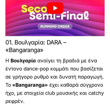
01. Βουλγαρία: DARА –
«Bangaranga»
Η
Βουλγαρία
ανοίγει τη βραδιά με ένα
έντονο dance-pop κομμάτι που βασίζεται
σε γρήγορο ρυθμό και δυνατή παραγωγή.
Το
«Bangaranga»
έχει καθαρά σύγχρονο
ήχο, με στοιχεία club μουσικής και catchy
ρεφρέν.