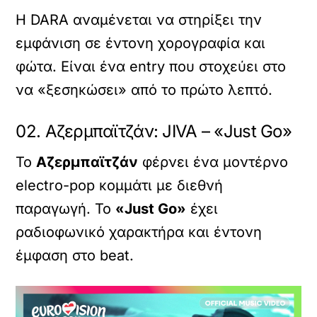
Η DARА αναμένεται να στηρίξει την
εμφάνιση σε έντονη χορογραφία και
φώτα. Είναι ένα entry που στοχεύει στο
να «ξεσηκώσει» από το πρώτο λεπτό.
02. Αζερμπαϊτζάν: JIVA – «Just Go»
Το
Αζερμπαϊτζάν
φέρνει ένα μοντέρνο
electro-pop κομμάτι με διεθνή
παραγωγή. Το
«Just Go»
έχει
ραδιοφωνικό χαρακτήρα και έντονη
έμφαση στο beat.