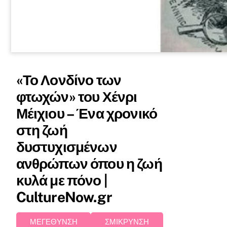
«Το Λονδίνο των
φτωχών» του Χένρι
Μέιχιου – Ένα χρονικό
στη ζωή
δυστυχισμένων
ανθρώπων όπου η ζωή
κυλά με πόνο |
CultureNow.gr
ΜΕΓΕΘΥΝΣΗ
ΣΜΙΚΡΥΝΣΗ