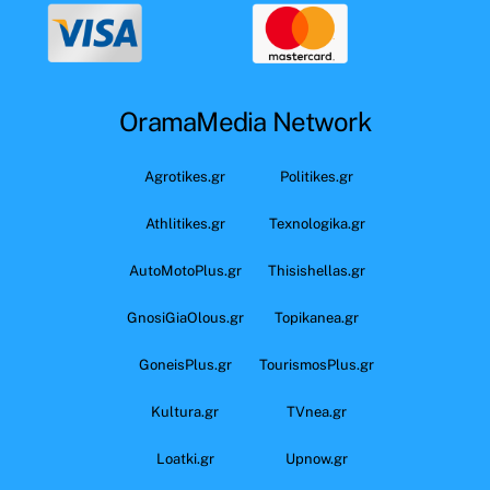
OramaMedia Network
Agrotikes.gr
Politikes.gr
Athlitikes.gr
Texnologika.gr
AutoMotoPlus.gr
Thisishellas.gr
GnosiGiaOlous.gr
Topikanea.gr
GoneisPlus.gr
TourismosPlus.gr
Kultura.gr
TVnea.gr
Loatki.gr
Upnow.gr