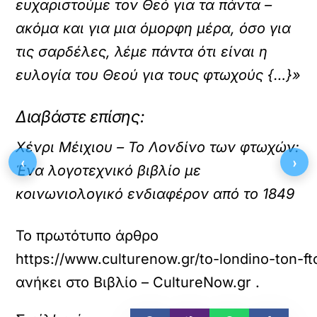
ευχαριστούμε τον Θεό για τα πάντα –
ακόμα και για μια όμορφη μέρα, όσο για
τις σαρδέλες, λέμε πάντα ότι είναι η
ευλογία του Θεού για τους φτωχούς {…}»
Διαβάστε επίσης:
Χένρι Μέιχιου – Το Λονδίνο των φτωχών:
‹
›
Ένα λογοτεχνικό βιβλίο με
κοινωνιολογικό ενδιαφέρον από το 1849
Το πρωτότυπο άρθρο
https://www.culturenow.gr/to-londino-ton-f
ανήκει στο
Βιβλίο – CultureNow.gr
.