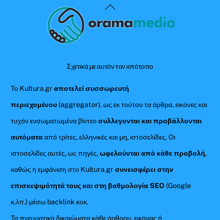
Back
To
Top
Σχετικά με αυτόν τον ιστότοπο
Το Kultura.gr
αποτελεί συσσωρευτή
περιεχομένου
(aggregator), ως εκ τούτου τα άρθρα, εικόνες και
τυχόν ενσωματωμένα βίντεο
συλλεγονται και προβάλλονται
αυτόματα
από τρίτες, ελληνικές και μη, ιστοσελίδες. Οι
ιστοσελίδες αυτές, ως πηγές,
ωφελούνται από κάθε προβολή
,
καθώς η εμφάνιση στο Kultura.gr
συνεισφέρει στην
επισκεψιμότητά τους και στη βαθμολογία SEO
(Google
κ.λπ.) μέσω backlink κοκ.
Τα πνευματικά δικαιώματα κάθε άρθρου, εικόνας ή