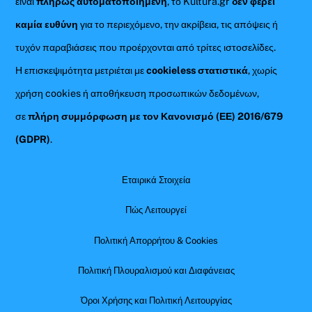
είναι
πλήρως αυτοματοποιημένη
, το Kultura.gr
δεν φέρει
καμία ευθύνη
για το περιεχόμενο, την ακρίβεια, τις απόψεις ή
τυχόν παραβιάσεις που προέρχονται από τρίτες ιστοσελίδες.
Η επισκεψιμότητα μετριέται με
cookieless στατιστικά
, χωρίς
χρήση cookies ή αποθήκευση προσωπικών δεδομένων,
σε
πλήρη συμμόρφωση με τον Κανονισμό (ΕΕ) 2016/679
(GDPR)
.
Εταιρικά Στοιχεία
Πώς Λειτουργεί
Πολιτική Απορρήτου & Cookies
Πολιτική Πλουραλισμού και Διαφάνειας
Όροι Χρήσης και Πολιτική Λειτουργίας