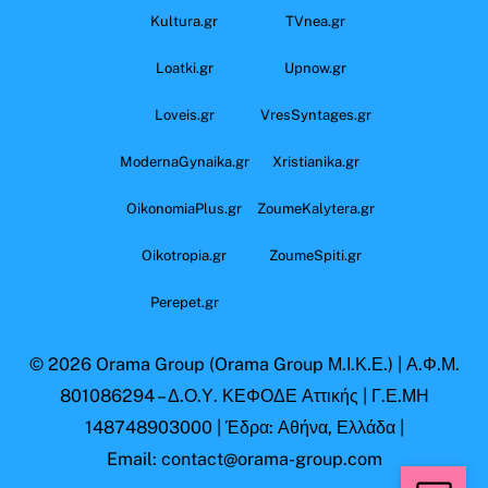
Kultura.gr
TVnea.gr
Loatki.gr
Upnow.gr
Loveis.gr
VresSyntages.gr
ModernaGynaika.gr
Xristianika.gr
OikonomiaPlus.gr
ZoumeKalytera.gr
Oikotropia.gr
ZoumeSpiti.gr
Perepet.gr
© 2026
Orama Group
(Orama Group Μ.Ι.Κ.Ε.) | Α.Φ.Μ.
801086294 – Δ.Ο.Υ. ΚΕΦΟΔΕ Αττικής | Γ.Ε.ΜΗ
148748903000 | Έδρα: Αθήνα, Ελλάδα |
Email: contact@orama-group.com