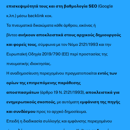
επισκεψιμότητά τους και στη βαθμολογία SEO
(Google
κ.λπ.) μέσω backlink κοκ.
Τα πνευματικά δικαιώματα κάθε άρθρου, εικόνας ή
βίντεο
ανήκουν αποκλειστικά στους αρχικούς δημιουργούς
και φορείς τους
, σύμφωνα με τον Νόμο 2121/1993 και την
Ευρωπαϊκή Οδηγία 2019/790 (ΕΕ) περί προστασίας της
πνευματικής ιδιοκτησίας.
Η αναδημοσίευση περιεχομένου πραγματοποιείται
εντός των
ορίων της επιτρεπόμενης παράθεσης
αποσπασμάτων
(άρθρο 19 Ν. 2121/1993),
αποκλειστικά για
ενημερωτικούς σκοπούς
, με αυτόματη
εμφάνιση της πηγής
και συνδέσμου
προς το αρχικό δημοσίευμα.
Επειδή η διαδικασία συλλογής και εμφάνισης περιεχομένου