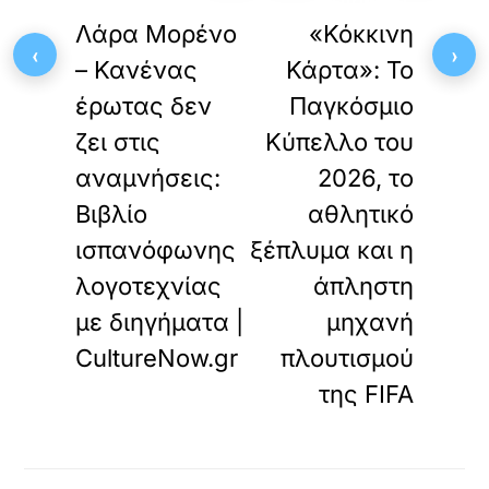
ΠΡΟΗΓΟΥΜΕΝΟ
ΕΠΟΜΕΝΟ
Λάρα Μορένο
«Κόκκινη
‹
›
– Κανένας
Κάρτα»: Το
έρωτας δεν
Παγκόσμιο
ζει στις
Κύπελλο του
αναμνήσεις:
2026, το
Βιβλίο
αθλητικό
ισπανόφωνης
ξέπλυμα και η
λογοτεχνίας
άπληστη
με διηγήματα |
μηχανή
CultureNow.gr
πλουτισμού
της FIFA