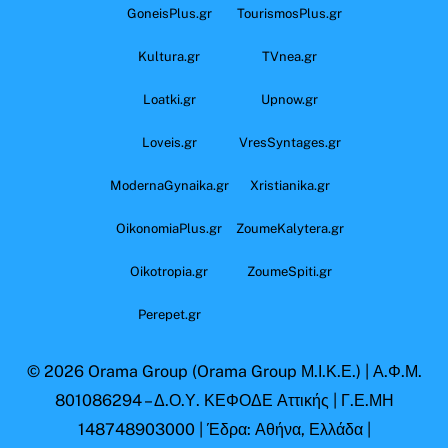
GoneisPlus.gr
TourismosPlus.gr
Kultura.gr
TVnea.gr
Loatki.gr
Upnow.gr
Loveis.gr
VresSyntages.gr
ModernaGynaika.gr
Xristianika.gr
OikonomiaPlus.gr
ZoumeKalytera.gr
Oikotropia.gr
ZoumeSpiti.gr
Perepet.gr
© 2026
Orama Group
(Orama Group Μ.Ι.Κ.Ε.) | Α.Φ.Μ.
801086294 – Δ.Ο.Υ. ΚΕΦΟΔΕ Αττικής | Γ.Ε.ΜΗ
148748903000 | Έδρα: Αθήνα, Ελλάδα |