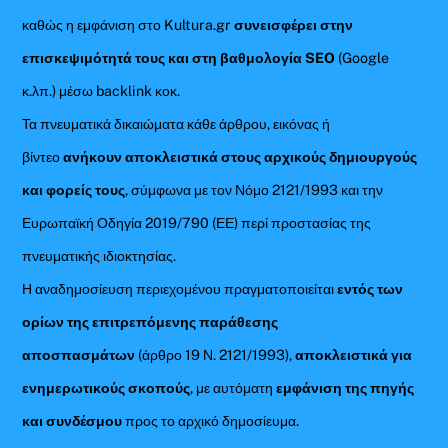
καθώς η εμφάνιση στο Kultura.gr
συνεισφέρει στην
επισκεψιμότητά τους και στη βαθμολογία SEO
(Google
κ.λπ.) μέσω backlink κοκ.
Τα πνευματικά δικαιώματα κάθε άρθρου, εικόνας ή
βίντεο
ανήκουν αποκλειστικά στους αρχικούς δημιουργούς
και φορείς τους
, σύμφωνα με τον Νόμο 2121/1993 και την
Ευρωπαϊκή Οδηγία 2019/790 (ΕΕ) περί προστασίας της
πνευματικής ιδιοκτησίας.
Η αναδημοσίευση περιεχομένου πραγματοποιείται
εντός των
ορίων της επιτρεπόμενης παράθεσης
αποσπασμάτων
(άρθρο 19 Ν. 2121/1993),
αποκλειστικά για
ενημερωτικούς σκοπούς
, με αυτόματη
εμφάνιση της πηγής
και συνδέσμου
προς το αρχικό δημοσίευμα.