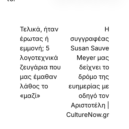
«
»
ΠΡΟΗΓΟΥΜΕΝΟ
ΕΠΟΜΕΝΟ
Τελικά, ήταν
Η
έρωτας ή
συγγραφέας
εμμονή; 5
Susan Sauve
λογοτεχνικά
Meyer μας
ζευγάρια που
δείχνει το
μας έμαθαν
δρόμο της
λάθος το
ευημερίας με
«μαζί»
οδηγό τον
Αριστοτέλη |
CultureNow.gr