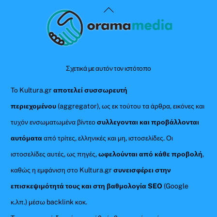
Back
To
Top
Σχετικά με αυτόν τον ιστότοπο
Το Kultura.gr
αποτελεί συσσωρευτή
περιεχομένου
(aggregator), ως εκ τούτου τα άρθρα, εικόνες και
τυχόν ενσωματωμένα βίντεο
συλλεγονται και προβάλλονται
αυτόματα
από τρίτες, ελληνικές και μη, ιστοσελίδες. Οι
ιστοσελίδες αυτές, ως πηγές,
ωφελούνται από κάθε προβολή
,
καθώς η εμφάνιση στο Kultura.gr
συνεισφέρει στην
επισκεψιμότητά τους και στη βαθμολογία SEO
(Google
κ.λπ.) μέσω backlink κοκ.