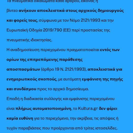
Τα πνευματικά δικαιώματα κάθε άρθρου, εικόνας ή
βίντεο
ανήκουν αποκλειστικά στους αρχικούς δημιουργούς
και φορείς τους
, σύμφωνα με τον Νόμο 2121/1993 και την
Ευρωπαϊκή Οδηγία 2019/790 (ΕΕ) περί προστασίας της
πνευματικής ιδιοκτησίας.
Η αναδημοσίευση περιεχομένου πραγματοποιείται
εντός των
ορίων της επιτρεπόμενης παράθεσης
αποσπασμάτων
(άρθρο 19 Ν. 2121/1993),
αποκλειστικά για
ενημερωτικούς σκοπούς
, με αυτόματη
εμφάνιση της πηγής
και συνδέσμου
προς το αρχικό δημοσίευμα.
Επειδή η διαδικασία συλλογής και εμφάνισης περιεχομένου
είναι
πλήρως αυτοματοποιημένη
, το Kultura.gr
δεν φέρει
καμία ευθύνη
για το περιεχόμενο, την ακρίβεια, τις απόψεις ή
τυχόν παραβιάσεις που προέρχονται από τρίτες ιστοσελίδες.