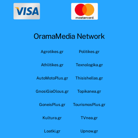
OramaMedia Network
Agrotikes.gr
Politikes.gr
Athlitikes.gr
Texnologika.gr
AutoMotoPlus.gr
Thisishellas.gr
GnosiGiaOlous.gr
Topikanea.gr
GoneisPlus.gr
TourismosPlus.gr
Kultura.gr
TVnea.gr
Loatki.gr
Upnow.gr