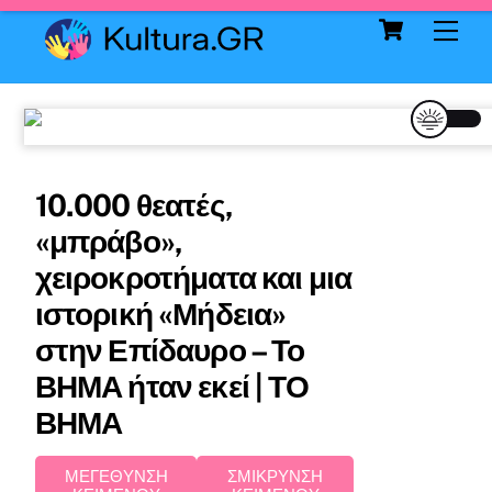
Cart
Skip
Me
to
content
10.000 θεατές,
«μπράβο»,
χειροκροτήματα και μια
ιστορική «Μήδεια»
στην Επίδαυρο – Το
ΒΗΜΑ ήταν εκεί | ΤΟ
ΒΗΜΑ
ΜΕΓΕΘΥΝΣΗ
ΣΜΙΚΡΥΝΣΗ