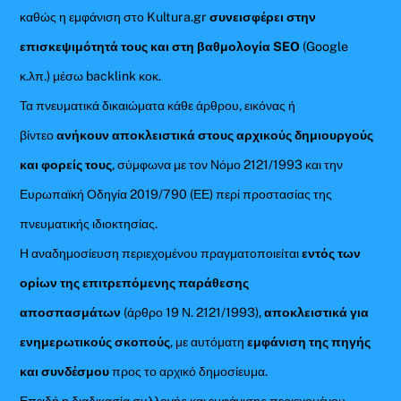
καθώς η εμφάνιση στο Kultura.gr
συνεισφέρει στην
επισκεψιμότητά τους και στη βαθμολογία SEO
(Google
κ.λπ.) μέσω backlink κοκ.
Τα πνευματικά δικαιώματα κάθε άρθρου, εικόνας ή
βίντεο
ανήκουν αποκλειστικά στους αρχικούς δημιουργούς
και φορείς τους
, σύμφωνα με τον Νόμο 2121/1993 και την
Ευρωπαϊκή Οδηγία 2019/790 (ΕΕ) περί προστασίας της
πνευματικής ιδιοκτησίας.
Η αναδημοσίευση περιεχομένου πραγματοποιείται
εντός των
ορίων της επιτρεπόμενης παράθεσης
αποσπασμάτων
(άρθρο 19 Ν. 2121/1993),
αποκλειστικά για
ενημερωτικούς σκοπούς
, με αυτόματη
εμφάνιση της πηγής
και συνδέσμου
προς το αρχικό δημοσίευμα.
Επειδή η διαδικασία συλλογής και εμφάνισης περιεχομένου