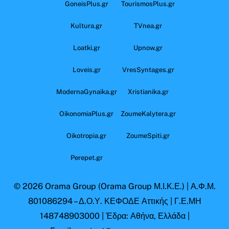
GoneisPlus.gr
TourismosPlus.gr
Kultura.gr
TVnea.gr
Loatki.gr
Upnow.gr
Loveis.gr
VresSyntages.gr
ModernaGynaika.gr
Xristianika.gr
OikonomiaPlus.gr
ZoumeKalytera.gr
Oikotropia.gr
ZoumeSpiti.gr
Perepet.gr
© 2026
Orama Group
(Orama Group Μ.Ι.Κ.Ε.) | Α.Φ.Μ.
801086294 – Δ.Ο.Υ. ΚΕΦΟΔΕ Αττικής | Γ.Ε.ΜΗ
148748903000 | Έδρα: Αθήνα, Ελλάδα |