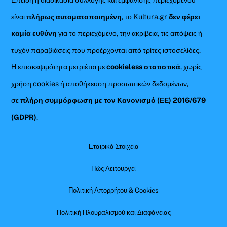
είναι
πλήρως αυτοματοποιημένη
, το Kultura.gr
δεν φέρει
καμία ευθύνη
για το περιεχόμενο, την ακρίβεια, τις απόψεις ή
τυχόν παραβιάσεις που προέρχονται από τρίτες ιστοσελίδες.
Η επισκεψιμότητα μετριέται με
cookieless στατιστικά
, χωρίς
χρήση cookies ή αποθήκευση προσωπικών δεδομένων,
σε
πλήρη συμμόρφωση με τον Κανονισμό (ΕΕ) 2016/679
(GDPR)
.
Εταιρικά Στοιχεία
Πώς Λειτουργεί
Πολιτική Απορρήτου & Cookies
Πολιτική Πλουραλισμού και Διαφάνειας