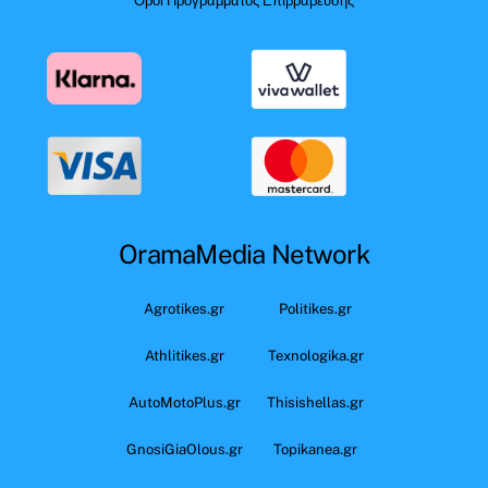
Όροι Προγράμματος Επιβράβευσης
OramaMedia Network
Agrotikes.gr
Politikes.gr
Athlitikes.gr
Texnologika.gr
AutoMotoPlus.gr
Thisishellas.gr
GnosiGiaOlous.gr
Topikanea.gr