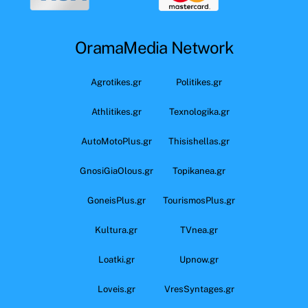
OramaMedia Network
Agrotikes.gr
Politikes.gr
Athlitikes.gr
Texnologika.gr
AutoMotoPlus.gr
Thisishellas.gr
GnosiGiaOlous.gr
Topikanea.gr
GoneisPlus.gr
TourismosPlus.gr
Kultura.gr
TVnea.gr
Loatki.gr
Upnow.gr
Loveis.gr
VresSyntages.gr