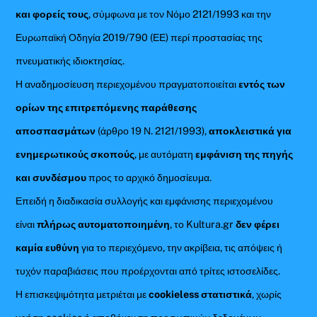
και φορείς τους
, σύμφωνα με τον Νόμο 2121/1993 και την
Ευρωπαϊκή Οδηγία 2019/790 (ΕΕ) περί προστασίας της
πνευματικής ιδιοκτησίας.
Η αναδημοσίευση περιεχομένου πραγματοποιείται
εντός των
ορίων της επιτρεπόμενης παράθεσης
αποσπασμάτων
(άρθρο 19 Ν. 2121/1993),
αποκλειστικά για
ενημερωτικούς σκοπούς
, με αυτόματη
εμφάνιση της πηγής
και συνδέσμου
προς το αρχικό δημοσίευμα.
Επειδή η διαδικασία συλλογής και εμφάνισης περιεχομένου
είναι
πλήρως αυτοματοποιημένη
, το Kultura.gr
δεν φέρει
καμία ευθύνη
για το περιεχόμενο, την ακρίβεια, τις απόψεις ή
τυχόν παραβιάσεις που προέρχονται από τρίτες ιστοσελίδες.
Η επισκεψιμότητα μετριέται με
cookieless στατιστικά
, χωρίς