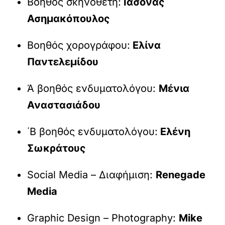
Βοηθός σκηνοθέτη:
Ιάσονας
Ασημακόπουλος
Βοηθός χορογράφου:
Ελίνα
Παντελεμίδου
Ά βοηθός ενδυματολόγου:
Μένια
Αναστασιάδου
΄Β βοηθός ενδυματολόγου:
Ελένη
Σωκράτους
Social Media – Διαφήμιση:
Renegade
Media
Graphic Design – Photography:
Mike