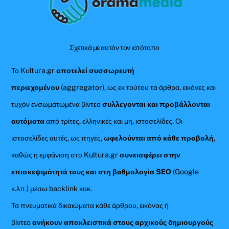
To
Top
Σχετικά με αυτόν τον ιστότοπο
Το Kultura.gr
αποτελεί συσσωρευτή
περιεχομένου
(aggregator), ως εκ τούτου τα άρθρα, εικόνες και
τυχόν ενσωματωμένα βίντεο
συλλεγονται και προβάλλονται
αυτόματα
από τρίτες, ελληνικές και μη, ιστοσελίδες. Οι
ιστοσελίδες αυτές, ως πηγές,
ωφελούνται από κάθε προβολή
,
καθώς η εμφάνιση στο Kultura.gr
συνεισφέρει στην
επισκεψιμότητά τους και στη βαθμολογία SEO
(Google
κ.λπ.) μέσω backlink κοκ.
Τα πνευματικά δικαιώματα κάθε άρθρου, εικόνας ή
βίντεο
ανήκουν αποκλειστικά στους αρχικούς δημιουργούς