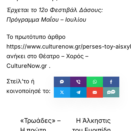
Έρχεται το 12ο Φεστιβάλ Δάσους:
Πρόγραμμα Μαΐου – Ιουλίου
Το πρωτότυπο άρθρο
https://www.culturenow.gr/perses-toy-aisxyl
ανήκει στο
Θέατρο – Χορός –
CultureNow.gr
.
«
»
ΠΡΟΗΓΟΥΜΕΝΟ
ΕΠΟΜΕΝΟ
«Τρωάδες» –
Η Άλκηστις
Η πρώτη
του Ευριπίδη