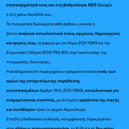
επισκεψιμότητά τους και στη βαθμολογία SEO
(Google
κ.λπ.) μέσω backlink κοκ.
Τα πνευματικά δικαιώματα κάθε άρθρου, εικόνας ή
βίντεο
ανήκουν αποκλειστικά στους αρχικούς δημιουργούς
και φορείς τους
, σύμφωνα με τον Νόμο 2121/1993 και την
Ευρωπαϊκή Οδηγία 2019/790 (ΕΕ) περί προστασίας της
πνευματικής ιδιοκτησίας.
Η αναδημοσίευση περιεχομένου πραγματοποιείται
εντός των
ορίων της επιτρεπόμενης παράθεσης
αποσπασμάτων
(άρθρο 19 Ν. 2121/1993),
αποκλειστικά για
ενημερωτικούς σκοπούς
, με αυτόματη
εμφάνιση της πηγής
και συνδέσμου
προς το αρχικό δημοσίευμα.
Επειδή η διαδικασία συλλογής και εμφάνισης περιεχομένου
είναι
πλήρως αυτοματοποιημένη
, το Kultura.gr
δεν φέρει