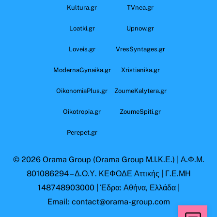
Kultura.gr
TVnea.gr
Loatki.gr
Upnow.gr
Loveis.gr
VresSyntages.gr
ModernaGynaika.gr
Xristianika.gr
OikonomiaPlus.gr
ZoumeKalytera.gr
Oikotropia.gr
ZoumeSpiti.gr
Perepet.gr
© 2026
Orama Group
(Orama Group Μ.Ι.Κ.Ε.) | Α.Φ.Μ.
801086294 – Δ.Ο.Υ. ΚΕΦΟΔΕ Αττικής | Γ.Ε.ΜΗ
148748903000 | Έδρα: Αθήνα, Ελλάδα |
Email: contact@orama-group.com