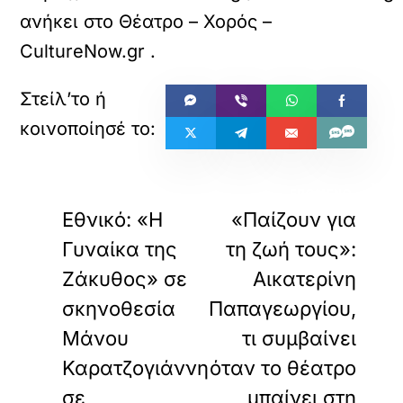
ανήκει στο
Θέατρο – Χορός –
CultureNow.gr
.
«
»
ΠΡΟΗΓΟΥΜΕΝΟ
ΕΠΟΜΕΝΟ
Εθνικό: «Η
«Παίζουν για
Γυναίκα της
τη ζωή τους»:
Ζάκυθος» σε
Αικατερίνη
σκηνοθεσία
Παπαγεωργίου,
Μάνου
τι συμβαίνει
Καρατζογιάννη
όταν το θέατρο
σε
μπαίνει στη