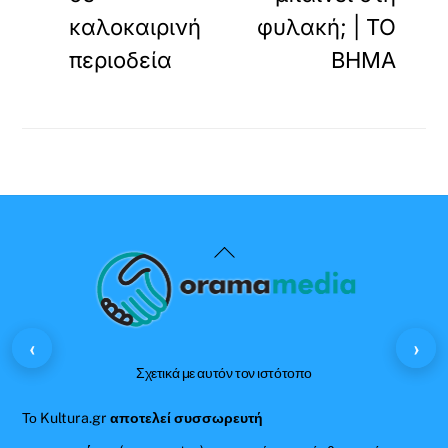
καλοκαιρινή
φυλακή; | ΤΟ
περιοδεία
ΒΗΜΑ
Back
To
Top
‹
›
Σχετικά με αυτόν τον ιστότοπο
Το Kultura.gr
αποτελεί συσσωρευτή