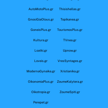
AutoMotoPlus.gr
Thisishellas.gr
GnosiGiaOlous.gr
Topikanea.gr
GoneisPlus.gr
TourismosPlus.gr
Kultura.gr
TVnea.gr
Loatki.gr
Upnow.gr
Loveis.gr
VresSyntages.gr
ModernaGynaika.gr
Xristianika.gr
OikonomiaPlus.gr
ZoumeKalytera.gr
Oikotropia.gr
ZoumeSpiti.gr
Perepet.gr