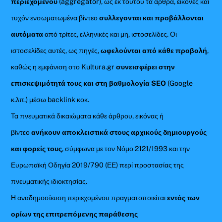
περιεχομένου
(aggregator), ως εκ τούτου τα άρθρα, εικόνες και
τυχόν ενσωματωμένα βίντεο
συλλεγονται και προβάλλονται
αυτόματα
από τρίτες, ελληνικές και μη, ιστοσελίδες. Οι
ιστοσελίδες αυτές, ως πηγές,
ωφελούνται από κάθε προβολή
,
καθώς η εμφάνιση στο Kultura.gr
συνεισφέρει στην
επισκεψιμότητά τους και στη βαθμολογία SEO
(Google
κ.λπ.) μέσω backlink κοκ.
Τα πνευματικά δικαιώματα κάθε άρθρου, εικόνας ή
βίντεο
ανήκουν αποκλειστικά στους αρχικούς δημιουργούς
και φορείς τους
, σύμφωνα με τον Νόμο 2121/1993 και την
Ευρωπαϊκή Οδηγία 2019/790 (ΕΕ) περί προστασίας της
πνευματικής ιδιοκτησίας.
Η αναδημοσίευση περιεχομένου πραγματοποιείται
εντός των
ορίων της επιτρεπόμενης παράθεσης