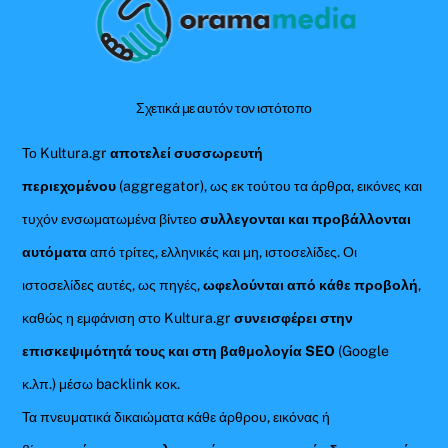
To
Top
Σχετικά με αυτόν τον ιστότοπο
Το Kultura.gr
αποτελεί συσσωρευτή
περιεχομένου
(aggregator), ως εκ τούτου τα άρθρα, εικόνες και
τυχόν ενσωματωμένα βίντεο
συλλεγονται και προβάλλονται
αυτόματα
από τρίτες, ελληνικές και μη, ιστοσελίδες. Οι
ιστοσελίδες αυτές, ως πηγές,
ωφελούνται από κάθε προβολή
,
καθώς η εμφάνιση στο Kultura.gr
συνεισφέρει στην
επισκεψιμότητά τους και στη βαθμολογία SEO
(Google
κ.λπ.) μέσω backlink κοκ.
Τα πνευματικά δικαιώματα κάθε άρθρου, εικόνας ή