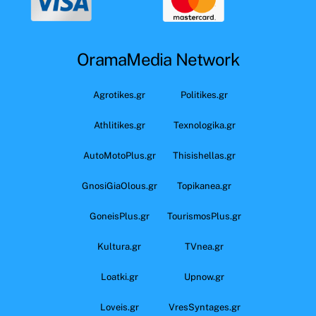
OramaMedia Network
Agrotikes.gr
Politikes.gr
Athlitikes.gr
Texnologika.gr
AutoMotoPlus.gr
Thisishellas.gr
GnosiGiaOlous.gr
Topikanea.gr
GoneisPlus.gr
TourismosPlus.gr
Kultura.gr
TVnea.gr
Loatki.gr
Upnow.gr
Loveis.gr
VresSyntages.gr