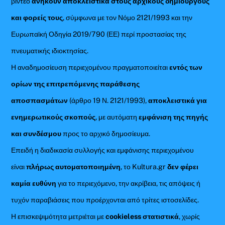
βίντεο
ανήκουν αποκλειστικά στους αρχικούς δημιουργούς
και φορείς τους
, σύμφωνα με τον Νόμο 2121/1993 και την
Ευρωπαϊκή Οδηγία 2019/790 (ΕΕ) περί προστασίας της
πνευματικής ιδιοκτησίας.
Η αναδημοσίευση περιεχομένου πραγματοποιείται
εντός των
ορίων της επιτρεπόμενης παράθεσης
αποσπασμάτων
(άρθρο 19 Ν. 2121/1993),
αποκλειστικά για
ενημερωτικούς σκοπούς
, με αυτόματη
εμφάνιση της πηγής
και συνδέσμου
προς το αρχικό δημοσίευμα.
Επειδή η διαδικασία συλλογής και εμφάνισης περιεχομένου
είναι
πλήρως αυτοματοποιημένη
, το Kultura.gr
δεν φέρει
καμία ευθύνη
για το περιεχόμενο, την ακρίβεια, τις απόψεις ή
τυχόν παραβιάσεις που προέρχονται από τρίτες ιστοσελίδες.
Η επισκεψιμότητα μετριέται με
cookieless στατιστικά
, χωρίς