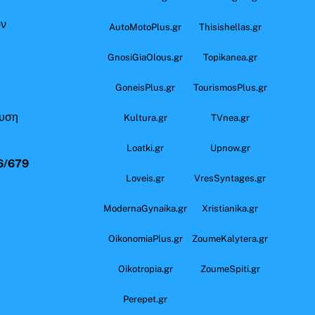
όν
AutoMotoPlus.gr
Thisishellas.gr
GnosiGiaOlous.gr
Topikanea.gr
GoneisPlus.gr
TourismosPlus.gr
ευση
Kultura.gr
TVnea.gr
Loatki.gr
Upnow.gr
6/679
Loveis.gr
VresSyntages.gr
ModernaGynaika.gr
Xristianika.gr
OikonomiaPlus.gr
ZoumeKalytera.gr
Oikotropia.gr
ZoumeSpiti.gr
Perepet.gr