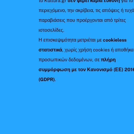
το Kultura.gr
δεν φέρει καμία ευθύνη
για το
περιεχόμενο, την ακρίβεια, τις απόψεις ή τυχ
παραβιάσεις που προέρχονται από τρίτες
ιστοσελίδες.
Η επισκεψιμότητα μετριέται με
cookieless
στατιστικά
, χωρίς χρήση cookies ή αποθήκ
προσωπικών δεδομένων, σε
πλήρη
συμμόρφωση με τον Κανονισμό (ΕΕ) 201
(GDPR)
.