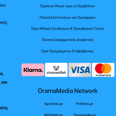
τον
Προϊόντα Φιλικά προς το Περιβάλλον
Πολιτική Εκπτώσεων και Προσφορών
ικής
Όροι Affiliate Συνδέσμων & Προωθητικού Υλικού
Πολιτική Διαφημιστικής Διαφάνειας
Όροι Προγράμματος Επιβράβευσης
ύς
 και
OramaMedia Network
ς
Agrotikes.gr
Politikes.gr
μένη
,
Athlitikes.gr
Texnologika.gr