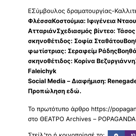
ΕΣύμβουλος δραματουργίας-Καλλιτ
ΦλέσσαΚοστούμια:
Ιφιγένεια Νταο
ΑτταριάνΣχεδιασμός βίντεο:
Τάσος
σκηνοθέτιδος:
Σοφία ΣταθάτουΒοη
φωτίστριας:
Σεραφείμ ΡάδηςΒοηθό
σκηνοθέτιδος:
Κορίνα Βεζυργιάνν
Faleichyk
Social Media – Διαφήμιση:
Renegade
Προπώληση εδώ.
Το πρωτότυπο άρθρο
https://popagan
στο
ΘΕΑΤΡΟ Archives – POPAGANDA