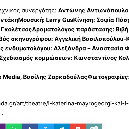
εχνικός συνεργάτης:
Αντώνης Αντωνόπουλο
υντάκηΜουσική:
Larry GusΚίνηση:
Σοφία Πάσ
 ΓκολέτσοςΔραματολόγος παράστασης:
Βιβ
θός σκηνογράφου:
Αγγελική Βασιλοπούλου-
ς ενδυματολόγου:
Αλεξάνδρα – Αναστασία Φ
ηΣχεδιασμός κομμώσεων:
Κωνσταντίνος Κολ
 Media, Βασίλης ΖαρκαδούλαςΦωτογραφίες
da.gr/art/theatre/i-katerina-mayrogeorgi-kai-i
.