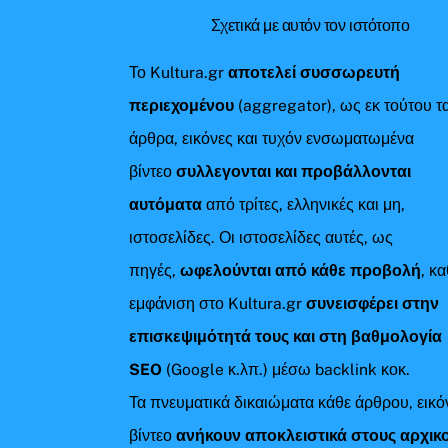
Σχετικά με αυτόν τον ιστότοπο
Το Kultura.gr
αποτελεί συσσωρευτή
περιεχομένου
(aggregator), ως εκ τούτου τ
άρθρα, εικόνες και τυχόν ενσωματωμένα
βίντεο
συλλεγονται και προβάλλονται
αυτόματα
από τρίτες, ελληνικές και μη,
ιστοσελίδες. Οι ιστοσελίδες αυτές, ως
πηγές,
ωφελούνται από κάθε προβολή
, κ
εμφάνιση στο Kultura.gr
συνεισφέρει στην
επισκεψιμότητά τους και στη βαθμολογία
SEO
(Google κ.λπ.) μέσω backlink κοκ.
Τα πνευματικά δικαιώματα κάθε άρθρου, εικό
βίντεο
ανήκουν αποκλειστικά στους αρχικ