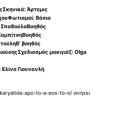
ςΣκηνικά:
Άρτεμις
χουΦωτισμοί:
Βάσια
ή ΣπαθούλαΒοηθός
ΚαμπίτσηΒοηθός
τούληΒ’ βοηθός
ιούσηςΣχεδιασμός μακιγιάζ:
Olga
:
Ελίνα Γιουνανλή
-karyatida-apo-to-a-eos-to-o/
ανήκει