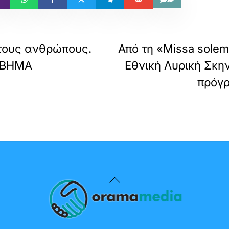
στους ανθρώπους.
Από τη «Missa solem
Ο ΒΗΜΑ
Εθνική Λυρική Σκη
πρόγ
Back
To
Top