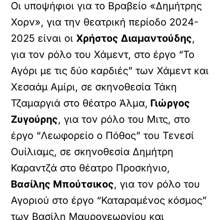
Οι υποψήφιοι για το Βραβείο «Δημήτρης
Χορν», για την θεατρική περίοδο 2024-
2025 είναι οι
Χρήστος Διαμαντούδης
,
για τον ρόλο του Χάμεντ, στο έργο “Το
Αγόρι με τις δύο καρδιές” των Χάμεντ και
Χεσαάμ Αμίρι, σε σκηνοθεσία Τάκη
Τζαμαργιά στο θέατρο Άλμα,
Γιώργος
Ζυγούρης
, για τον ρόλο του Μιτς, στο
έργο “Λεωφορείο ο Πόθος” του Τενεσί
Ουίλιαμς, σε σκηνοθεσία Δημήτρη
Καραντζά στο θέατρο Προσκήνιο,
Βασίλης Μπούτσικος
, για τον ρόλο του
Αγοριού στο έργο “Καταραμένος κόσμος”
των Βασίλη Μαυρογεωργίου και