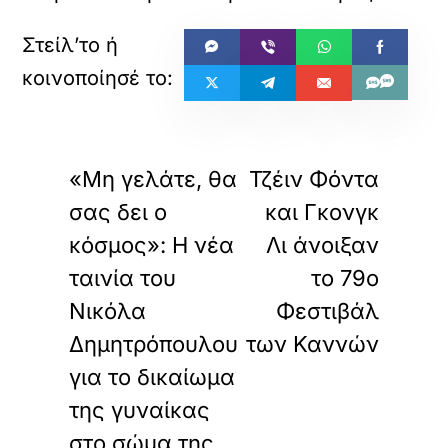
«
»
ΠΡΟΗΓΟΥΜΕΝΟ
ΕΠΟΜΕΝΟ
«Μη γελάτε, θα
Τζέιν Φόντα
σας δει ο
και Γκονγκ
κόσμος»: Η νέα
Λι άνοιξαν
ταινία του
το 79ο
Νικόλα
Φεστιβάλ
Δημητρόπουλου
των Καννών
για το δικαίωμα
της γυναίκας
στο σώμα της