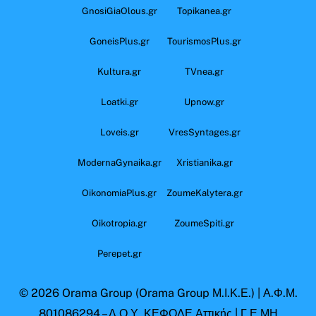
GnosiGiaOlous.gr
Topikanea.gr
GoneisPlus.gr
TourismosPlus.gr
Kultura.gr
TVnea.gr
Loatki.gr
Upnow.gr
Loveis.gr
VresSyntages.gr
ModernaGynaika.gr
Xristianika.gr
OikonomiaPlus.gr
ZoumeKalytera.gr
Oikotropia.gr
ZoumeSpiti.gr
Perepet.gr
© 2026
Orama Group
(Orama Group Μ.Ι.Κ.Ε.) | Α.Φ.Μ.
801086294 – Δ.Ο.Υ. ΚΕΦΟΔΕ Αττικής | Γ.Ε.ΜΗ