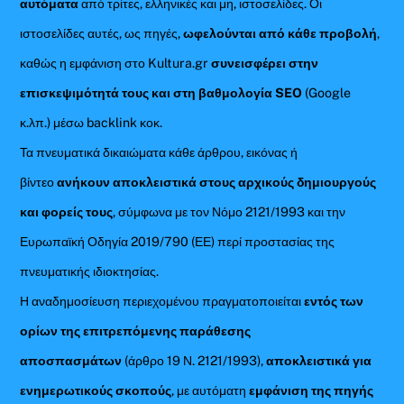
αυτόματα
από τρίτες, ελληνικές και μη, ιστοσελίδες. Οι
ιστοσελίδες αυτές, ως πηγές,
ωφελούνται από κάθε προβολή
,
καθώς η εμφάνιση στο Kultura.gr
συνεισφέρει στην
επισκεψιμότητά τους και στη βαθμολογία SEO
(Google
κ.λπ.) μέσω backlink κοκ.
Τα πνευματικά δικαιώματα κάθε άρθρου, εικόνας ή
βίντεο
ανήκουν αποκλειστικά στους αρχικούς δημιουργούς
και φορείς τους
, σύμφωνα με τον Νόμο 2121/1993 και την
Ευρωπαϊκή Οδηγία 2019/790 (ΕΕ) περί προστασίας της
πνευματικής ιδιοκτησίας.
Η αναδημοσίευση περιεχομένου πραγματοποιείται
εντός των
ορίων της επιτρεπόμενης παράθεσης
αποσπασμάτων
(άρθρο 19 Ν. 2121/1993),
αποκλειστικά για
ενημερωτικούς σκοπούς
, με αυτόματη
εμφάνιση της πηγής