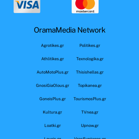
OramaMedia Network
Agrotikes.gr
Politikes.gr
Athlitikes.gr
Texnologika.gr
AutoMotoPlus.gr
Thisishellas.gr
GnosiGiaOlous.gr
Topikanea.gr
GoneisPlus.gr
TourismosPlus.gr
Kultura.gr
TVnea.gr
Loatki.gr
Upnow.gr
Loveis.gr
VresSyntages.gr