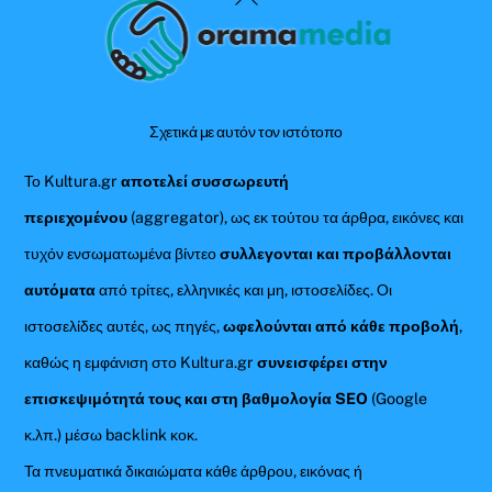
To
Top
Σχετικά με αυτόν τον ιστότοπο
Το Kultura.gr
αποτελεί συσσωρευτή
περιεχομένου
(aggregator), ως εκ τούτου τα άρθρα, εικόνες και
τυχόν ενσωματωμένα βίντεο
συλλεγονται και προβάλλονται
αυτόματα
από τρίτες, ελληνικές και μη, ιστοσελίδες. Οι
ιστοσελίδες αυτές, ως πηγές,
ωφελούνται από κάθε προβολή
,
καθώς η εμφάνιση στο Kultura.gr
συνεισφέρει στην
επισκεψιμότητά τους και στη βαθμολογία SEO
(Google
κ.λπ.) μέσω backlink κοκ.
Τα πνευματικά δικαιώματα κάθε άρθρου, εικόνας ή