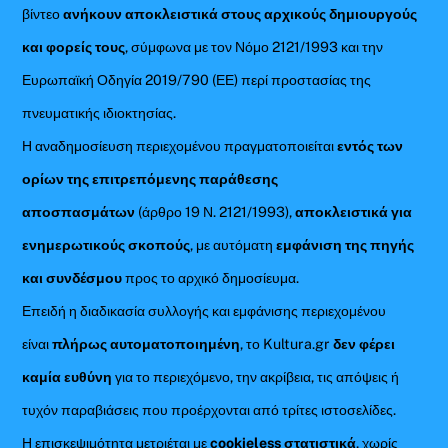
βίντεο
ανήκουν αποκλειστικά στους αρχικούς δημιουργούς
και φορείς τους
, σύμφωνα με τον Νόμο 2121/1993 και την
Ευρωπαϊκή Οδηγία 2019/790 (ΕΕ) περί προστασίας της
πνευματικής ιδιοκτησίας.
Η αναδημοσίευση περιεχομένου πραγματοποιείται
εντός των
ορίων της επιτρεπόμενης παράθεσης
αποσπασμάτων
(άρθρο 19 Ν. 2121/1993),
αποκλειστικά για
ενημερωτικούς σκοπούς
, με αυτόματη
εμφάνιση της πηγής
και συνδέσμου
προς το αρχικό δημοσίευμα.
Επειδή η διαδικασία συλλογής και εμφάνισης περιεχομένου
είναι
πλήρως αυτοματοποιημένη
, το Kultura.gr
δεν φέρει
καμία ευθύνη
για το περιεχόμενο, την ακρίβεια, τις απόψεις ή
τυχόν παραβιάσεις που προέρχονται από τρίτες ιστοσελίδες.
Η επισκεψιμότητα μετριέται με
cookieless στατιστικά
, χωρίς