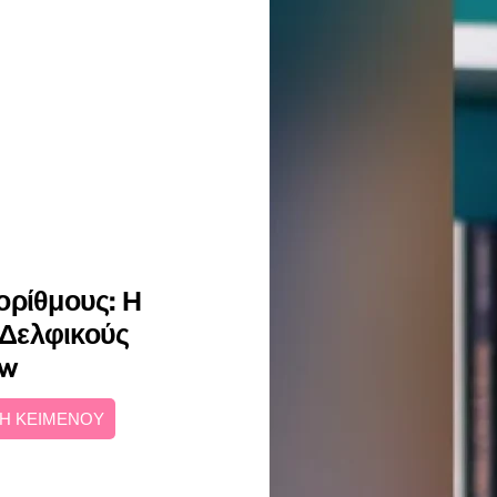
ορίθμους: Η
ς Δελφικούς
ew
Η ΚΕΙΜΕΝΟΥ