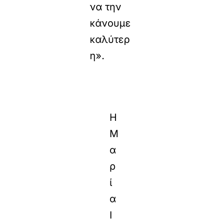
να την
κάνουμε
καλύτερ
η».
Η
Μ
α
ρ
ί
α
Ι