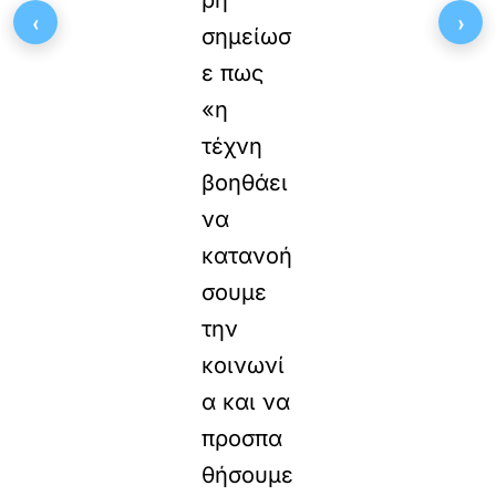
ρη
‹
›
σημείωσ
ε πως
«η
τέχνη
βοηθάει
να
κατανοή
σουμε
την
κοινωνί
α και να
προσπα
θήσουμε