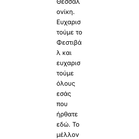
Θεσσαλ
ονίκη.
Ευχαρισ
τούμε το
Φεστιβά
λ και
ευχαρισ
τούμε
όλους
εσάς
που
ήρθατε
εδώ. Το
μέλλον