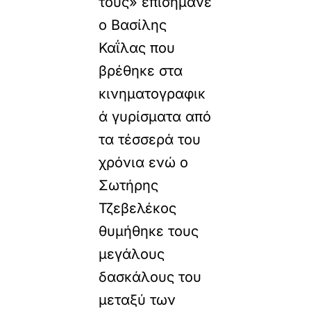
τους» επισήμανε
ο Βασίλης
Καΐλας που
βρέθηκε στα
κινηματογραφικ
ά γυρίσματα από
τα τέσσερά του
χρόνια ενώ ο
Σωτήρης
Τζεβελέκος
θυμήθηκε τους
μεγάλους
δασκάλους του
μεταξύ των