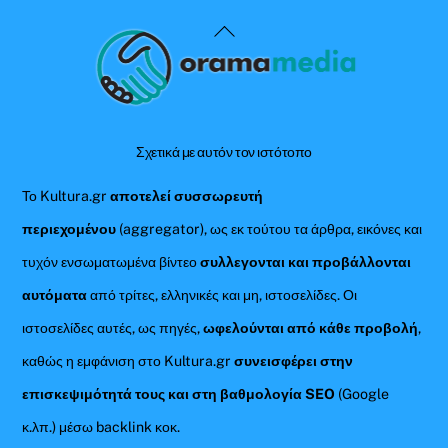
Back
To
Top
Σχετικά με αυτόν τον ιστότοπο
Το Kultura.gr
αποτελεί συσσωρευτή
περιεχομένου
(aggregator), ως εκ τούτου τα άρθρα, εικόνες και
τυχόν ενσωματωμένα βίντεο
συλλεγονται και προβάλλονται
αυτόματα
από τρίτες, ελληνικές και μη, ιστοσελίδες. Οι
ιστοσελίδες αυτές, ως πηγές,
ωφελούνται από κάθε προβολή
,
καθώς η εμφάνιση στο Kultura.gr
συνεισφέρει στην
επισκεψιμότητά τους και στη βαθμολογία SEO
(Google
κ.λπ.) μέσω backlink κοκ.