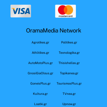
OramaMedia Network
Agrotikes.gr
Politikes.gr
Athlitikes.gr
Texnologika.gr
AutoMotoPlus.gr
Thisishellas.gr
GnosiGiaOlous.gr
Topikanea.gr
GoneisPlus.gr
TourismosPlus.gr
Kultura.gr
TVnea.gr
Loatki.gr
Upnow.gr