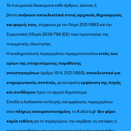
Τα πνευματικά δικαιώματα κάθε άρθρου, εικόνας ή
βίντεο
ανήκουν αποκλειστικά στους αρχικούς δημιουργούς
και φορείς τους
, σύμφωνα με τον Νόμο 2121/1993 και την
Ευρωπαϊκή Οδηγία 2019/790 (ΕΕ) περί προστασίας της
πνευματικής ιδιοκτησίας.
Η αναδημοσίευση περιεχομένου πραγματοποιείται
εντός των
ορίων της επιτρεπόμενης παράθεσης
αποσπασμάτων
(άρθρο 19 Ν. 2121/1993),
αποκλειστικά για
ενημερωτικούς σκοπούς
, με αυτόματη
εμφάνιση της πηγής
και συνδέσμου
προς το αρχικό δημοσίευμα.
Επειδή η διαδικασία συλλογής και εμφάνισης περιεχομένου
είναι
πλήρως αυτοματοποιημένη
, το Kultura.gr
δεν φέρει
καμία ευθύνη
για το περιεχόμενο, την ακρίβεια, τις απόψεις ή
τυχόν παραβιάσεις που προέρχονται από τρίτες ιστοσελίδες.