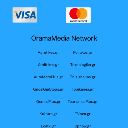
OramaMedia Network
Agrotikes.gr
Politikes.gr
Athlitikes.gr
Texnologika.gr
AutoMotoPlus.gr
Thisishellas.gr
GnosiGiaOlous.gr
Topikanea.gr
GoneisPlus.gr
TourismosPlus.gr
Kultura.gr
TVnea.gr
Loatki.gr
Upnow.gr