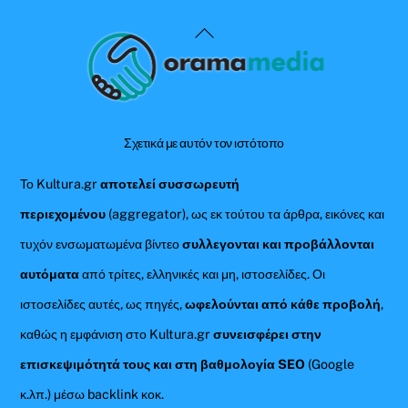
Back
To
Top
Σχετικά με αυτόν τον ιστότοπο
Το Kultura.gr
αποτελεί συσσωρευτή
περιεχομένου
(aggregator), ως εκ τούτου τα άρθρα, εικόνες και
τυχόν ενσωματωμένα βίντεο
συλλεγονται και προβάλλονται
αυτόματα
από τρίτες, ελληνικές και μη, ιστοσελίδες. Οι
ιστοσελίδες αυτές, ως πηγές,
ωφελούνται από κάθε προβολή
,
καθώς η εμφάνιση στο Kultura.gr
συνεισφέρει στην
επισκεψιμότητά τους και στη βαθμολογία SEO
(Google
κ.λπ.) μέσω backlink κοκ.