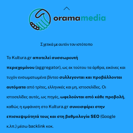
Back
To
Top
Σχετικά με αυτόν τον ιστότοπο
Το Kultura.gr
αποτελεί συσσωρευτή
περιεχομένου
(aggregator), ως εκ τούτου τα άρθρα, εικόνες και
τυχόν ενσωματωμένα βίντεο
συλλεγονται και προβάλλονται
αυτόματα
από τρίτες, ελληνικές και μη, ιστοσελίδες. Οι
ιστοσελίδες αυτές, ως πηγές,
ωφελούνται από κάθε προβολή
,
καθώς η εμφάνιση στο Kultura.gr
συνεισφέρει στην
επισκεψιμότητά τους και στη βαθμολογία SEO
(Google
κ.λπ.) μέσω backlink κοκ.