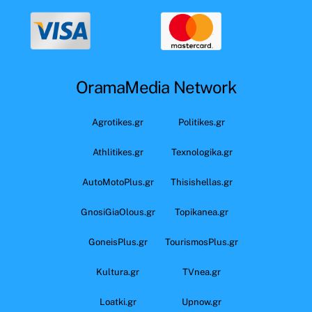
OramaMedia Network
Agrotikes.gr
Politikes.gr
Athlitikes.gr
Texnologika.gr
AutoMotoPlus.gr
Thisishellas.gr
GnosiGiaOlous.gr
Topikanea.gr
GoneisPlus.gr
TourismosPlus.gr
Kultura.gr
TVnea.gr
Loatki.gr
Upnow.gr