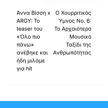
«
»
ΠΡΟΗΓΟΥΜΕΝΟ
ΕΠΟΜΕΝΟ
Άννα Βίσση x
Ο Χουρριτικός
ARGY: Το
Ύμνος Νo. 6:
teaser του
Το Αρχαιότερο
«Όλο πιο
Μουσικό
πάνω»
Ταξίδι της
ανέβηκε και
Ανθρωπότητας
ήδη μιλάμε
για hit