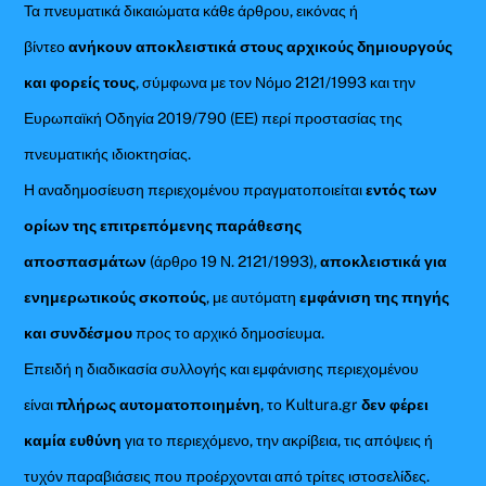
Τα πνευματικά δικαιώματα κάθε άρθρου, εικόνας ή
βίντεο
ανήκουν αποκλειστικά στους αρχικούς δημιουργούς
και φορείς τους
, σύμφωνα με τον Νόμο 2121/1993 και την
Ευρωπαϊκή Οδηγία 2019/790 (ΕΕ) περί προστασίας της
πνευματικής ιδιοκτησίας.
Η αναδημοσίευση περιεχομένου πραγματοποιείται
εντός των
ορίων της επιτρεπόμενης παράθεσης
αποσπασμάτων
(άρθρο 19 Ν. 2121/1993),
αποκλειστικά για
ενημερωτικούς σκοπούς
, με αυτόματη
εμφάνιση της πηγής
και συνδέσμου
προς το αρχικό δημοσίευμα.
Επειδή η διαδικασία συλλογής και εμφάνισης περιεχομένου
είναι
πλήρως αυτοματοποιημένη
, το Kultura.gr
δεν φέρει
καμία ευθύνη
για το περιεχόμενο, την ακρίβεια, τις απόψεις ή
τυχόν παραβιάσεις που προέρχονται από τρίτες ιστοσελίδες.