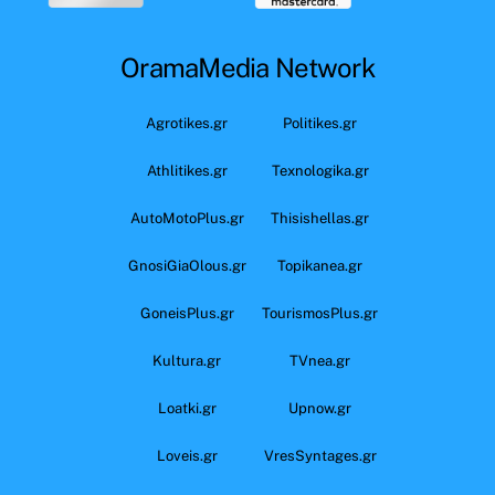
OramaMedia Network
Agrotikes.gr
Politikes.gr
Athlitikes.gr
Texnologika.gr
AutoMotoPlus.gr
Thisishellas.gr
GnosiGiaOlous.gr
Topikanea.gr
GoneisPlus.gr
TourismosPlus.gr
Kultura.gr
TVnea.gr
Loatki.gr
Upnow.gr
Loveis.gr
VresSyntages.gr