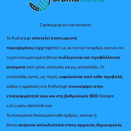
Top
Σχετικά με αυτόν τον ιστότοπο
Το Kultura.gr
αποτελεί συσσωρευτή
περιεχομένου
(aggregator), ως εκ τούτου τα άρθρα, εικόνες και
τυχόν ενσωματωμένα βίντεο
συλλεγονται και προβάλλονται
αυτόματα
από τρίτες, ελληνικές και μη, ιστοσελίδες. Οι
ιστοσελίδες αυτές, ως πηγές,
ωφελούνται από κάθε προβολή
,
καθώς η εμφάνιση στο Kultura.gr
συνεισφέρει στην
επισκεψιμότητά τους και στη βαθμολογία SEO
(Google
κ.λπ.) μέσω backlink κοκ.
Τα πνευματικά δικαιώματα κάθε άρθρου, εικόνας ή
βίντεο
ανήκουν αποκλειστικά στους αρχικούς δημιουργούς