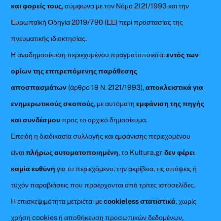
και φορείς τους
, σύμφωνα με τον Νόμο 2121/1993 και την
Ευρωπαϊκή Οδηγία 2019/790 (ΕΕ) περί προστασίας της
πνευματικής ιδιοκτησίας.
Η αναδημοσίευση περιεχομένου πραγματοποιείται
εντός των
ορίων της επιτρεπόμενης παράθεσης
αποσπασμάτων
(άρθρο 19 Ν. 2121/1993),
αποκλειστικά για
ενημερωτικούς σκοπούς
, με αυτόματη
εμφάνιση της πηγής
και συνδέσμου
προς το αρχικό δημοσίευμα.
Επειδή η διαδικασία συλλογής και εμφάνισης περιεχομένου
είναι
πλήρως αυτοματοποιημένη
, το Kultura.gr
δεν φέρει
καμία ευθύνη
για το περιεχόμενο, την ακρίβεια, τις απόψεις ή
τυχόν παραβιάσεις που προέρχονται από τρίτες ιστοσελίδες.
Η επισκεψιμότητα μετριέται με
cookieless στατιστικά
, χωρίς
χρήση cookies ή αποθήκευση προσωπικών δεδομένων,