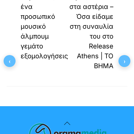
ένα
στα αστέρια –
προσωπικό
Όσα είδαμε
μουσικό
στη συναυλία
άλμπουμ
του στο
γεμάτο
Release
εξομολογήσεις
Athens | ΤΟ
‹
›
ΒΗΜΑ
Back
To