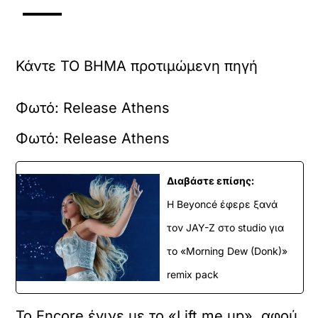
Κάντε TO BHMA προτιμώμενη πηγή
Φωτό: Release Athens
Φωτό: Release Athens
Διαβάστε επίσης:
Η Beyoncé έφερε ξανά
τον JAY-Z στο studio για
το «Morning Dew (Donk)»
remix pack
Το Encore έγινε με το «Lift me up», αφού