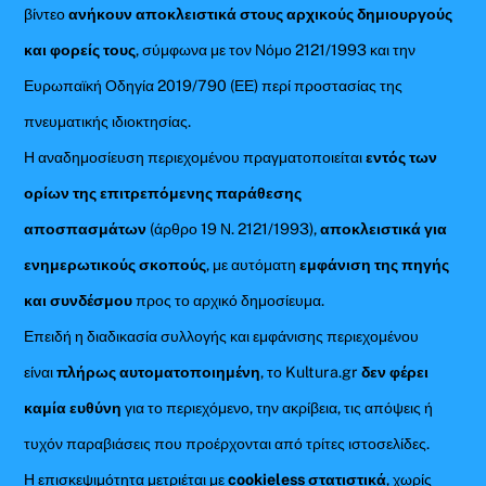
βίντεο
ανήκουν αποκλειστικά στους αρχικούς δημιουργούς
και φορείς τους
, σύμφωνα με τον Νόμο 2121/1993 και την
Ευρωπαϊκή Οδηγία 2019/790 (ΕΕ) περί προστασίας της
πνευματικής ιδιοκτησίας.
Η αναδημοσίευση περιεχομένου πραγματοποιείται
εντός των
ορίων της επιτρεπόμενης παράθεσης
αποσπασμάτων
(άρθρο 19 Ν. 2121/1993),
αποκλειστικά για
ενημερωτικούς σκοπούς
, με αυτόματη
εμφάνιση της πηγής
και συνδέσμου
προς το αρχικό δημοσίευμα.
Επειδή η διαδικασία συλλογής και εμφάνισης περιεχομένου
είναι
πλήρως αυτοματοποιημένη
, το Kultura.gr
δεν φέρει
καμία ευθύνη
για το περιεχόμενο, την ακρίβεια, τις απόψεις ή
τυχόν παραβιάσεις που προέρχονται από τρίτες ιστοσελίδες.
Η επισκεψιμότητα μετριέται με
cookieless στατιστικά
, χωρίς