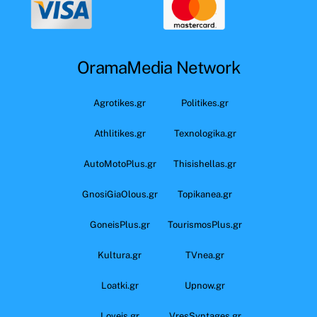
OramaMedia Network
Agrotikes.gr
Politikes.gr
Athlitikes.gr
Texnologika.gr
AutoMotoPlus.gr
Thisishellas.gr
GnosiGiaOlous.gr
Topikanea.gr
GoneisPlus.gr
TourismosPlus.gr
Kultura.gr
TVnea.gr
Loatki.gr
Upnow.gr
Loveis.gr
VresSyntages.gr