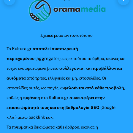
To
Top
Σχετικά με αυτόν τον ιστότοπο
Το Kultura.gr
αποτελεί συσσωρευτή
περιεχομένου
(aggregator), ως εκ τούτου τα άρθρα, εικόνες και
τυχόν ενσωματωμένα βίντεο
συλλεγονται και προβάλλονται
αυτόματα
από τρίτες, ελληνικές και μη, ιστοσελίδες. Οι
ιστοσελίδες αυτές, ως πηγές,
ωφελούνται από κάθε προβολή
,
καθώς η εμφάνιση στο Kultura.gr
συνεισφέρει στην
επισκεψιμότητά τους και στη βαθμολογία SEO
(Google
κ.λπ.) μέσω backlink κοκ.
Τα πνευματικά δικαιώματα κάθε άρθρου, εικόνας ή