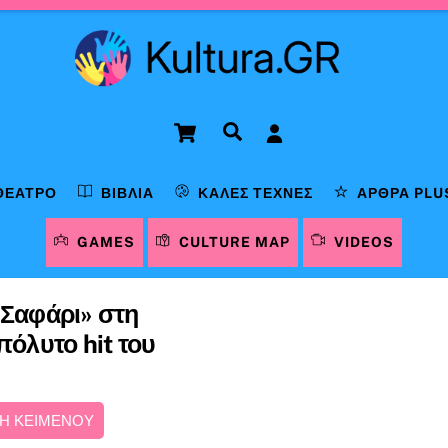
Cart
Αναζήτηση
ΘΈΑΤΡΟ
ΒΙΒΛΊΑ
ΚΑΛΈΣ ΤΈΧΝΕΣ
ΆΡΘΡΑ PLU
GAMES
CULTURE MAP
VIDEOS
«Σαφάρι» στη
πόλυτο hit του
Η ΚΕΙΜΕΝΟΥ