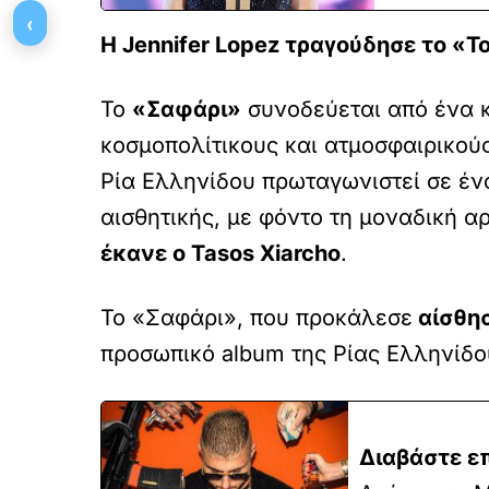
‹
Η Jennifer Lopez τραγούδησε το «Tota
Το
«Σαφάρι»
συνοδεύεται από ένα κ
κοσμοπολίτικους και ατμοσφαιρικού
Ρία Ελληνίδου πρωταγωνιστεί σε έν
αισθητικής, με φόντο τη μοναδική αρ
έκανε ο Tasos Xiarcho
.
Το «Σαφάρι», που προκάλεσε
αίσθησ
προσωπικό album της Ρίας Ελληνίδο
Διαβάστε ε