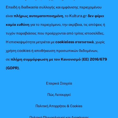
Επειδή η διαδικασία συλλογής και εμφάνισης περιεχομένου
είναι
πλήρως αυτοματοποιημένη
, το Kultura.gr
δεν φέρει
καμία ευθύνη
για το περιεχόμενο, την ακρίβεια, τις απόψεις ή
τυχόν παραβιάσεις που προέρχονται από τρίτες ιστοσελίδες.
Η επισκεψιμότητα μετριέται με
cookieless στατιστικά
, χωρίς
χρήση cookies ή αποθήκευση προσωπικών δεδομένων,
σε
πλήρη συμμόρφωση με τον Κανονισμό (ΕΕ) 2016/679
(GDPR)
.
Εταιρικά Στοιχεία
Πώς Λειτουργεί
Πολιτική Απορρήτου & Cookies
Πολιτική Πλουραλισμού και Διαφάνειας