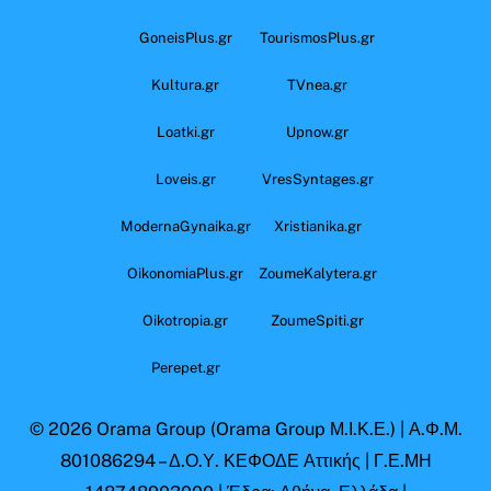
GoneisPlus.gr
TourismosPlus.gr
Kultura.gr
TVnea.gr
Loatki.gr
Upnow.gr
Loveis.gr
VresSyntages.gr
ModernaGynaika.gr
Xristianika.gr
OikonomiaPlus.gr
ZoumeKalytera.gr
Oikotropia.gr
ZoumeSpiti.gr
Perepet.gr
© 2026
Orama Group
(Orama Group Μ.Ι.Κ.Ε.) | Α.Φ.Μ.
801086294 – Δ.Ο.Υ. ΚΕΦΟΔΕ Αττικής | Γ.Ε.ΜΗ