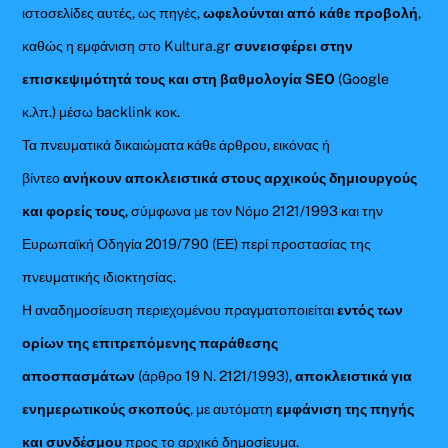
ιστοσελίδες αυτές, ως πηγές,
ωφελούνται από κάθε προβολή
,
καθώς η εμφάνιση στο Kultura.gr
συνεισφέρει στην
επισκεψιμότητά τους και στη βαθμολογία SEO
(Google
κ.λπ.) μέσω backlink κοκ.
Τα πνευματικά δικαιώματα κάθε άρθρου, εικόνας ή
βίντεο
ανήκουν αποκλειστικά στους αρχικούς δημιουργούς
και φορείς τους
, σύμφωνα με τον Νόμο 2121/1993 και την
Ευρωπαϊκή Οδηγία 2019/790 (ΕΕ) περί προστασίας της
πνευματικής ιδιοκτησίας.
Η αναδημοσίευση περιεχομένου πραγματοποιείται
εντός των
ορίων της επιτρεπόμενης παράθεσης
αποσπασμάτων
(άρθρο 19 Ν. 2121/1993),
αποκλειστικά για
ενημερωτικούς σκοπούς
, με αυτόματη
εμφάνιση της πηγής
και συνδέσμου
προς το αρχικό δημοσίευμα.