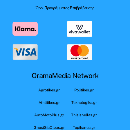
Όροι Προγράμματος Επιβράβευσης
OramaMedia Network
Agrotikes.gr
Politikes.gr
Athlitikes.gr
Texnologika.gr
AutoMotoPlus.gr
Thisishellas.gr
GnosiGiaOlous.gr
Topikanea.gr