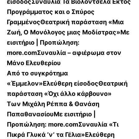
είσοδοςΣυναυλία Τα Βιολοντσέλα Εκτός
Προγράμματος και ο Σπύρος
ΓραμμένοςΘεατρική παράσταση «Μια
Ζωή, Ο Μονόλογος μιας Μοδίστρας»Με
εισιτήριο | Προπώληση:
more.comΣυναυλία – αφιέρωμα στον
Μάνο Ελευθερίου
Από το συγκρότημα
«Έμμελον»Ελεύθερη είσοδοςΘεατρική
παράσταση «Όχι άλλο κάρβουνο»
Των Μιχάλη Ρέππα & Θανάση
ΠαπαθανασίουΜε εισιτήριο |
Προπώληση: more.comΣυναυλία «Τι
Πικρά Γλυκά ’ν’ τα Γέλια»Ελεύθερη