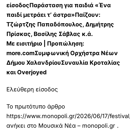
είσοδοςΠαράσταση για παιδιά «Ένα
παιδί μετράει τ’ άστρα»Παίζουν:
Τζώρτζης Παπαδόπουλος, Δημήτρης
Πρίσκας, Βασίλης Σάβλας κ.ά.
Με εισιτήριο | Προπώληση:
more.comΣυμφωνική Ορχήστρα Νέων
Δήμου ΧαλανδρίουΣυναυλία Κροταλίας
και Overjoyed
Ελεύθερη είσοδος
Το πρωτότυπο άρθρο
https://www.monopoli.gr/2026/06/17/festiva
ανήκει στο
Μουσικά Νέα – monopoli.gr
.