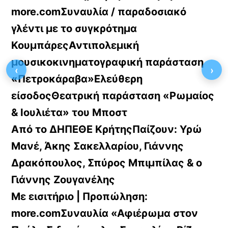
more.comΣυναυλία / παραδοσιακό
γλέντι με το συγκρότημα
ΚουμπάρεςΑντιπολεμική
μουσικοκινηματογραφική παράσταση
‹
›
«Πετροκάραβα»Ελεύθερη
είσοδοςΘεατρική παράσταση «Ρωμαίος
& Ιουλιέτα» του Μποστ
Από το ΔΗΠΕΘΕ ΚρήτηςΠαίζουν: Υρώ
Μανέ, Άκης Σακελλαρίου, Γιάννης
Δρακόπουλος, Σπύρος Μπιμπίλας & ο
Γιάννης Ζουγανέλης
Με εισιτήριο | Προπώληση:
more.comΣυναυλία «Αφιέρωμα στον