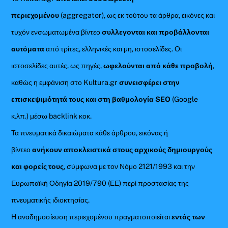
περιεχομένου
(aggregator), ως εκ τούτου τα άρθρα, εικόνες και
τυχόν ενσωματωμένα βίντεο
συλλεγονται και προβάλλονται
αυτόματα
από τρίτες, ελληνικές και μη, ιστοσελίδες. Οι
ιστοσελίδες αυτές, ως πηγές,
ωφελούνται από κάθε προβολή
,
καθώς η εμφάνιση στο Kultura.gr
συνεισφέρει στην
επισκεψιμότητά τους και στη βαθμολογία SEO
(Google
κ.λπ.) μέσω backlink κοκ.
Τα πνευματικά δικαιώματα κάθε άρθρου, εικόνας ή
βίντεο
ανήκουν αποκλειστικά στους αρχικούς δημιουργούς
και φορείς τους
, σύμφωνα με τον Νόμο 2121/1993 και την
Ευρωπαϊκή Οδηγία 2019/790 (ΕΕ) περί προστασίας της
πνευματικής ιδιοκτησίας.
Η αναδημοσίευση περιεχομένου πραγματοποιείται
εντός των