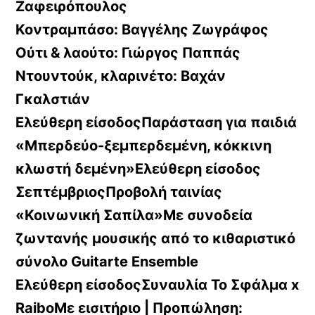
Ζαφειρόπουλος
Κοντραμπάσο: Βαγγέλης Ζωγράφος
Ούτι & λαούτο: Γιώργος Παππάς
Ντουντούκ, κλαρινέτο: Βαχάν
Γκαλστιάν
Ελεύθερη είσοδοςΠαράσταση για παιδιά
«Μπερδεύο-ξεμπερδεμένη, κόκκινη
κλωστή δεμένη»Ελεύθερη είσοδος
ΣεπτέμβριοςΠροβολή ταινίας
«Κοινωνική Σαπίλα»Με συνοδεία
ζωντανής μουσικής από το κιθαριστικό
σύνολο Guitarte Ensemble
Ελεύθερη είσοδοςΣυναυλία Το Σφάλμα x
RaiboΜε εισιτήριο | Προπώληση: