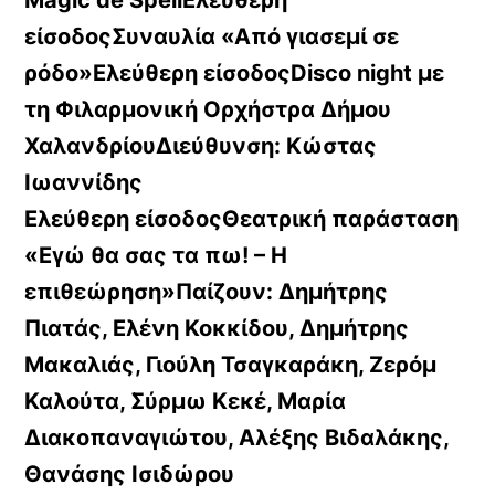
Magic de SpellΕλεύθερη
είσοδοςΣυναυλία «Από γιασεμί σε
ρόδο»Ελεύθερη είσοδοςDisco night με
τη Φιλαρμονική Ορχήστρα Δήμου
ΧαλανδρίουΔιεύθυνση: Κώστας
Ιωαννίδης
Ελεύθερη είσοδοςΘεατρική παράσταση
«Εγώ θα σας τα πω! – Η
επιθεώρηση»Παίζουν: Δημήτρης
Πιατάς, Ελένη Κοκκίδου, Δημήτρης
Μακαλιάς, Γιούλη Τσαγκαράκη, Ζερόμ
Καλούτα, Σύρμω Κεκέ, Μαρία
Διακοπαναγιώτου, Αλέξης Βιδαλάκης,
Θανάσης Ισιδώρου