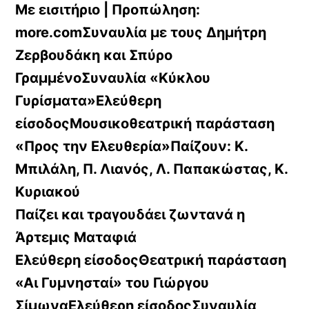
Με εισιτήριο | Προπώληση:
more.comΣυναυλία με τους Δημήτρη
Ζερβουδάκη και Σπύρο
ΓραμμένοΣυναυλία «Κύκλου
Γυρίσματα»Ελεύθερη
είσοδοςΜουσικοθεατρική παράσταση
«Προς την Ελευθερία»Παίζουν: Κ.
Μπιλάλη, Π. Λιανός, Λ. Παπακώστας, Κ.
Κυριακού
Παίζει και τραγουδάει ζωντανά η
Άρτεμις Ματαφιά
Ελεύθερη είσοδοςΘεατρική παράσταση
«Αι Γυμνησταί» του Γιώργου
ΣίμωναΕλεύθερη είσοδοςΣυναυλία