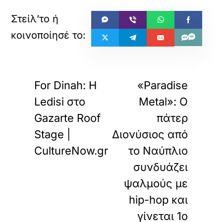
«
»
ΠΡΟΗΓΟΥΜΕΝΟ
ΕΠΟΜΕΝΟ
For Dinah: Η
«Paradise
Ledisi στο
Metal»: Ο
Gazarte Roof
πάτερ
Stage |
Διονύσιος από
CultureNow.gr
το Ναύπλιο
συνδυάζει
ψαλμούς με
hip-hop και
γίνεται 1ο