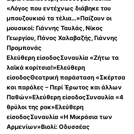
«Λόγος που εντέχνως διάβηκε του
μπουζουκιού τα τέλια…»Παίζουν οι
μουσικοί: Γιάννης Ταυλάς, Νίκος
Γεωργίου, Πάνος Χαλαβαζής, Γιάννης
Προμπονάς
Ελεύθερη είσοδοςΣυναυλία «Ζήτω τα
λαϊκά κορίτσια!»Ελεύθερη
είσοδοςΘεατρική παράσταση «Σκέρτσα
και παρόλες – Περί Έρωτος και άλλων
Παθών»Ελεύθερη είσοδοςΣυναυλία «4
θρύλοι της ροκ»Ελεύθερη
είσοδοςΣυναυλία «Η Μικράσια των
Αρμενίων»Βιολί: Οδυσσέας