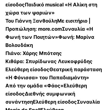
είσοδοςΠαιδικό musical «Η Αλίκη στη
χώρα των ψαριών»
Του Γιάννη ΞανθούληΜε εισιτήριο |
Προπώληση: more.comΣυναυλία «Η
Φωνή των Ποιητών»Φωνή: Μαρίνα
Βολουδάκη
Πιάνο: Χάρης Μπότσης
Κιθάρα: Σπυρίδωνας Λευκοφρύδης
Ελεύθερη είσοδοςΘεατρική παράσταση
«Η Φόνισσα» του Παπαδιαμάντη»
Από την ομάδα «Φάος»Ελεύθερη
είσοδοςΔιεθνής συμφωνική
συνάντησηΕλεύθερη είσοδοςΣυναυλία