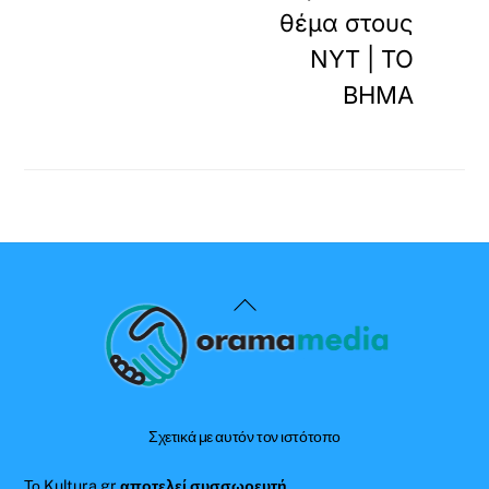
θέμα στους
NYT | ΤΟ
ΒΗΜΑ
Back
To
Top
Σχετικά με αυτόν τον ιστότοπο
Το Kultura.gr
αποτελεί συσσωρευτή