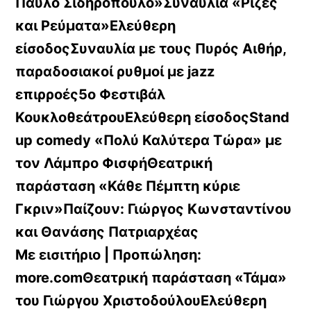
Παύλο Σιδηρόπουλο»Συναυλία «Ρίζες
και Ρεύματα»Ελεύθερη
είσοδοςΣυναυλία με τους Πυρός Αιθήρ,
παραδοσιακοί ρυθμοί με jazz
επιρροές5ο Φεστιβάλ
ΚουκλοθεάτρουΕλεύθερη είσοδοςStand
up comedy «Πολύ Καλύτερα Τώρα» με
τον Λάμπρο ΦισφήΘεατρική
παράσταση «Κάθε Πέμπτη κύριε
Γκριν»Παίζουν: Γιώργος Κωνσταντίνου
και Θανάσης Πατριαρχέας
Με εισιτήριο | Προπώληση:
more.comΘεατρική παράσταση «Τάμα»
του Γιώργου ΧριστοδούλουΕλεύθερη