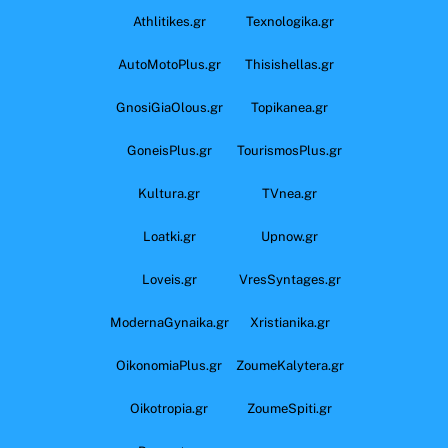
Athlitikes.gr
Texnologika.gr
AutoMotoPlus.gr
Thisishellas.gr
GnosiGiaOlous.gr
Topikanea.gr
GoneisPlus.gr
TourismosPlus.gr
Kultura.gr
TVnea.gr
Loatki.gr
Upnow.gr
Loveis.gr
VresSyntages.gr
ModernaGynaika.gr
Xristianika.gr
OikonomiaPlus.gr
ZoumeKalytera.gr
Oikotropia.gr
ZoumeSpiti.gr