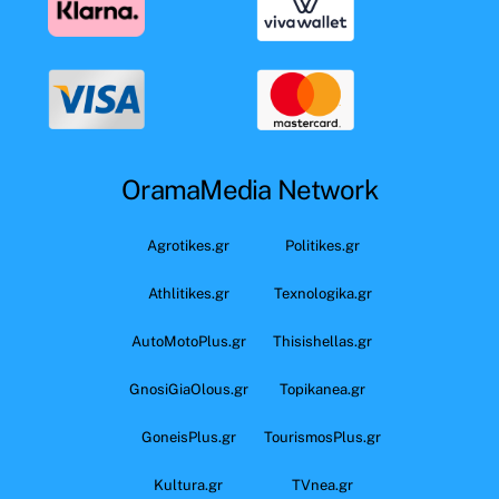
OramaMedia Network
Agrotikes.gr
Politikes.gr
Athlitikes.gr
Texnologika.gr
AutoMotoPlus.gr
Thisishellas.gr
GnosiGiaOlous.gr
Topikanea.gr
GoneisPlus.gr
TourismosPlus.gr
Kultura.gr
TVnea.gr