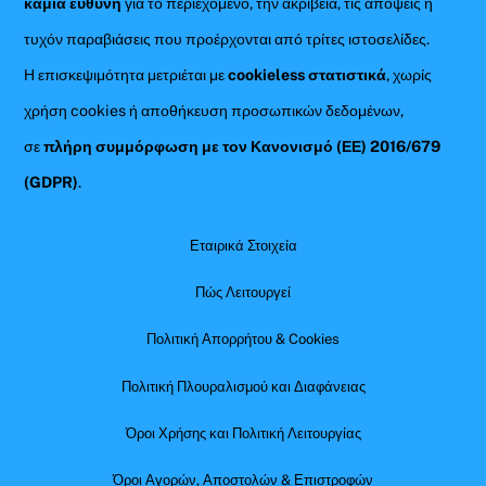
καμία ευθύνη
για το περιεχόμενο, την ακρίβεια, τις απόψεις ή
τυχόν παραβιάσεις που προέρχονται από τρίτες ιστοσελίδες.
Η επισκεψιμότητα μετριέται με
cookieless στατιστικά
, χωρίς
χρήση cookies ή αποθήκευση προσωπικών δεδομένων,
σε
πλήρη συμμόρφωση με τον Κανονισμό (ΕΕ) 2016/679
(GDPR)
.
Εταιρικά Στοιχεία
Πώς Λειτουργεί
Πολιτική Απορρήτου & Cookies
Πολιτική Πλουραλισμού και Διαφάνειας
Όροι Χρήσης και Πολιτική Λειτουργίας
Όροι Αγορών, Αποστολών & Επιστροφών