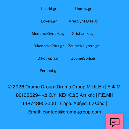
Loatki.gr
Upnow.gr
Loveis.gr
VresSyntages.gr
ModernaGynaika.gr
Xristianika.gr
OikonomiaPlus.gr
ZoumeKalytera.gr
Oikotropia.gr
ZoumeSpiti.gr
Perepet.gr
© 2026
Orama Group
(Orama Group Μ.Ι.Κ.Ε.) | Α.Φ.Μ.
801086294 – Δ.Ο.Υ. ΚΕΦΟΔΕ Αττικής | Γ.Ε.ΜΗ
148748903000 | Έδρα: Αθήνα, Ελλάδα |
Email: contact@orama-group.com