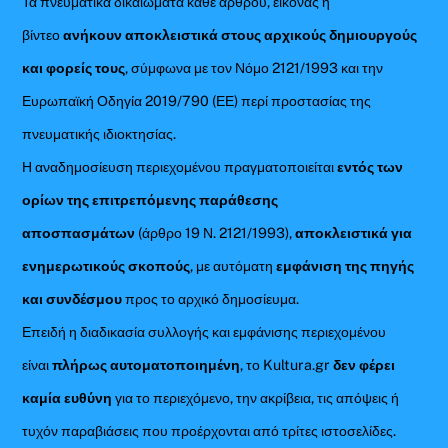
Τα πνευματικά δικαιώματα κάθε άρθρου, εικόνας ή
βίντεο
ανήκουν αποκλειστικά στους αρχικούς δημιουργούς
και φορείς τους
, σύμφωνα με τον Νόμο 2121/1993 και την
Ευρωπαϊκή Οδηγία 2019/790 (ΕΕ) περί προστασίας της
πνευματικής ιδιοκτησίας.
Η αναδημοσίευση περιεχομένου πραγματοποιείται
εντός των
ορίων της επιτρεπόμενης παράθεσης
αποσπασμάτων
(άρθρο 19 Ν. 2121/1993),
αποκλειστικά για
ενημερωτικούς σκοπούς
, με αυτόματη
εμφάνιση της πηγής
και συνδέσμου
προς το αρχικό δημοσίευμα.
Επειδή η διαδικασία συλλογής και εμφάνισης περιεχομένου
είναι
πλήρως αυτοματοποιημένη
, το Kultura.gr
δεν φέρει
καμία ευθύνη
για το περιεχόμενο, την ακρίβεια, τις απόψεις ή
τυχόν παραβιάσεις που προέρχονται από τρίτες ιστοσελίδες.