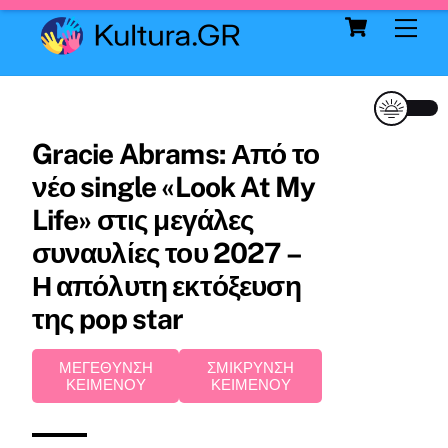
Cart
Skip
Me
to
content
Gracie Abrams: Από το
νέο single «Look At My
Life» στις μεγάλες
συναυλίες του 2027 –
Η απόλυτη εκτόξευση
της pop star
ΜΕΓΕΘΥΝΣΗ
ΣΜΙΚΡΥΝΣΗ
ΚΕΙΜΕΝΟΥ
ΚΕΙΜΕΝΟΥ