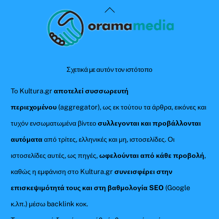
Back
To
Top
Σχετικά με αυτόν τον ιστότοπο
Το Kultura.gr
αποτελεί συσσωρευτή
περιεχομένου
(aggregator), ως εκ τούτου τα άρθρα, εικόνες και
τυχόν ενσωματωμένα βίντεο
συλλεγονται και προβάλλονται
αυτόματα
από τρίτες, ελληνικές και μη, ιστοσελίδες. Οι
ιστοσελίδες αυτές, ως πηγές,
ωφελούνται από κάθε προβολή
,
καθώς η εμφάνιση στο Kultura.gr
συνεισφέρει στην
επισκεψιμότητά τους και στη βαθμολογία SEO
(Google
κ.λπ.) μέσω backlink κοκ.