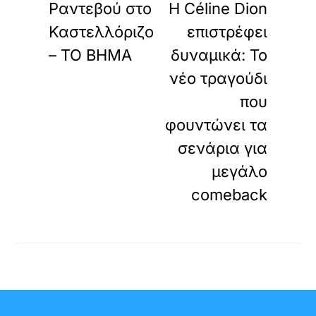
Ραντεβού στο
Η Céline Dion
Καστελλόριζο
επιστρέφει
– ΤΟ ΒΗΜΑ
δυναμικά: Το
νέο τραγούδι
που
φουντώνει τα
σενάρια για
μεγάλο
comeback