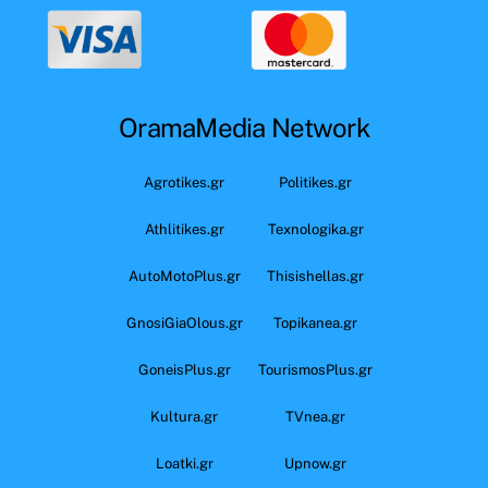
OramaMedia Network
Agrotikes.gr
Politikes.gr
Athlitikes.gr
Texnologika.gr
AutoMotoPlus.gr
Thisishellas.gr
GnosiGiaOlous.gr
Topikanea.gr
GoneisPlus.gr
TourismosPlus.gr
Kultura.gr
TVnea.gr
Loatki.gr
Upnow.gr