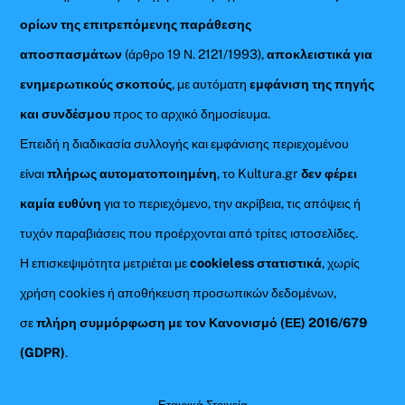
ορίων της επιτρεπόμενης παράθεσης
αποσπασμάτων
(άρθρο 19 Ν. 2121/1993),
αποκλειστικά για
ενημερωτικούς σκοπούς
, με αυτόματη
εμφάνιση της πηγής
και συνδέσμου
προς το αρχικό δημοσίευμα.
Επειδή η διαδικασία συλλογής και εμφάνισης περιεχομένου
είναι
πλήρως αυτοματοποιημένη
, το Kultura.gr
δεν φέρει
καμία ευθύνη
για το περιεχόμενο, την ακρίβεια, τις απόψεις ή
τυχόν παραβιάσεις που προέρχονται από τρίτες ιστοσελίδες.
Η επισκεψιμότητα μετριέται με
cookieless στατιστικά
, χωρίς
χρήση cookies ή αποθήκευση προσωπικών δεδομένων,
σε
πλήρη συμμόρφωση με τον Κανονισμό (ΕΕ) 2016/679
(GDPR)
.