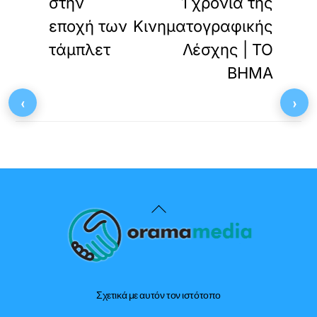
στην
1 χρόνια της
εποχή των
Κινηματογραφικής
τάμπλετ
Λέσχης | ΤΟ
ΒΗΜΑ
‹
›
Back
To
Top
Σχετικά με αυτόν τον ιστότοπο