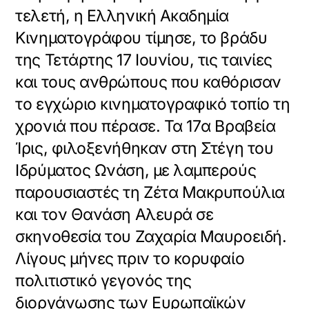
τελετή, η Ελληνική Ακαδημία
Κινηματογράφου τίμησε, το βράδυ
της Τετάρτης 17 Ιουνίου, τις ταινίες
και τους ανθρώπους που καθόρισαν
το εγχώριο κινηματογραφικό τοπίο τη
χρονιά που πέρασε. Τα 17α Βραβεία
Ίρις, φιλοξενήθηκαν στη Στέγη του
Ιδρύματος Ωνάση, με λαμπερούς
παρουσιαστές τη Ζέτα Μακρυπούλια
και τον Θανάση Αλευρά σε
σκηνοθεσία του Ζαχαρία Μαυροειδή.
Λίγους μήνες πριν το κορυφαίο
πολιτιστικό γεγονός της
διοργάνωσης των Ευρωπαϊκών