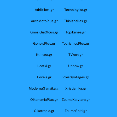
Athlitikes.gr
Texnologika.gr
AutoMotoPlus.gr
Thisishellas.gr
GnosiGiaOlous.gr
Topikanea.gr
GoneisPlus.gr
TourismosPlus.gr
Kultura.gr
TVnea.gr
Loatki.gr
Upnow.gr
Loveis.gr
VresSyntages.gr
ModernaGynaika.gr
Xristianika.gr
OikonomiaPlus.gr
ZoumeKalytera.gr
Oikotropia.gr
ZoumeSpiti.gr