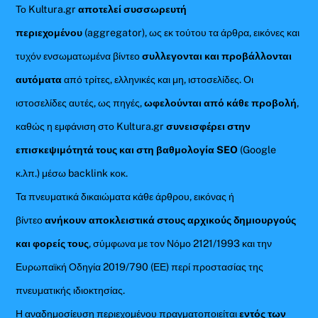
Το Kultura.gr
αποτελεί συσσωρευτή
περιεχομένου
(aggregator), ως εκ τούτου τα άρθρα, εικόνες και
τυχόν ενσωματωμένα βίντεο
συλλεγονται και προβάλλονται
αυτόματα
από τρίτες, ελληνικές και μη, ιστοσελίδες. Οι
ιστοσελίδες αυτές, ως πηγές,
ωφελούνται από κάθε προβολή
,
καθώς η εμφάνιση στο Kultura.gr
συνεισφέρει στην
επισκεψιμότητά τους και στη βαθμολογία SEO
(Google
κ.λπ.) μέσω backlink κοκ.
Τα πνευματικά δικαιώματα κάθε άρθρου, εικόνας ή
βίντεο
ανήκουν αποκλειστικά στους αρχικούς δημιουργούς
και φορείς τους
, σύμφωνα με τον Νόμο 2121/1993 και την
Ευρωπαϊκή Οδηγία 2019/790 (ΕΕ) περί προστασίας της
πνευματικής ιδιοκτησίας.
Η αναδημοσίευση περιεχομένου πραγματοποιείται
εντός των