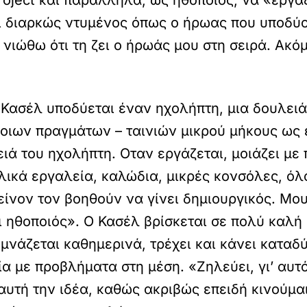
roject και παράλληλα, ως ηθοποιός, να «εργά
 διαρκώς ντυμένος όπως ο ήρωας που υποδύομ
νιώθω ότι τη ζει ο ήρωάς μου στη σειρά. Ακόμ
ν Κασέλ υποδύεται έναν ηχολήπτη, μια δουλειά
ιων πραγμάτων – ταινιών μικρού μήκους ως ε
ειά του ηχολήπτη. Οταν εργάζεται, μοιάζει μ
λικά εργαλεία, καλώδια, μικρές κονσόλες, όλ
κείνον τον βοηθούν να γίνει δημιουργικός. Μο
ι ηθοποιός». Ο Κασέλ βρίσκεται σε πολύ καλή
μνάζεται καθημερινά, τρέχει και κάνει καταδ
ία με προβλήματα στη μέση. «Ζηλεύει, γι’ αυτ
υτή την ιδέα, καθώς ακριβώς επειδή κινούμα