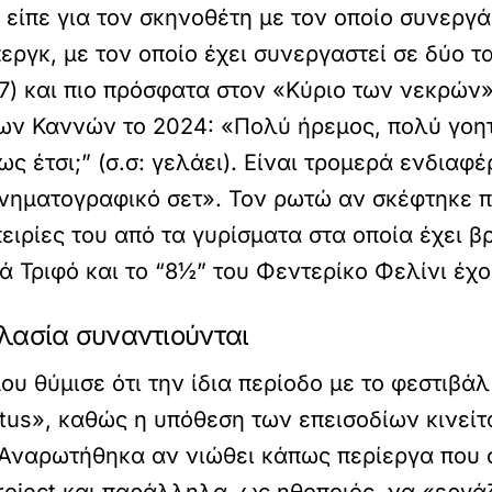
 είπε για τον σκηνοθέτη με τον οποίο συνεργά
ργκ, με τον οποίο έχει συνεργαστεί σε δύο τα
7) και πιο πρόσφατα στον «Κύριο των νεκρών»
ων Καννών το 2024: «Πολύ ήρεμος, πολύ γοητ
 έτσι;” (σ.σ: γελάει). Είναι τρομερά ενδιαφ
ινηματογραφικό σετ». Τον ρωτώ αν σκέφτηκε π
ειρίες του από τα γυρίσματα στα οποία έχει βρ
ά Τριφό και το “8½” του Φεντερίκο Φελίνι έχ
λασία συναντιούνται
ου θύμισε ότι την ίδια περίοδο με το φεστιβά
tus», καθώς η υπόθεση των επεισοδίων κινεί
 Αναρωτήθηκα αν νιώθει κάπως περίεργα που σ