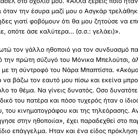
σέλ στο σχόλιό μου. «Αλλά ξέρεις ποιο ήταν
 όταν την έσυρα μαζί μου ο Ασγκάρ τρελάθηκε
τηδες γιατί φοβόμουν ότι θα μου ζητούσε να 
, οπότε άσε καλύτερα… (σ.σ.: γελάει)».
ωτώ τον γάλλο ηθοποιό για τον συνδυασμό πα
πό την πρώτη σύζυγό του Μόνικα Μπελούτσι, ά
ο με τη σύντροφό του Νάρα Μπαπτίστα. «Ακόμα
 να βάζω τον εαυτό μου πίσω και εκείνα μπρο
 όλο το θέμα. Να γίνεις δυνατός. Οσο δυνατότ
ικό του πατέρα και πόσο τυχερός ήταν ο ίδιο
, του κινηματογράφου και της τηλεόρασης. Α
ήγησε στην ηθοποιία», έχει παραδεχθεί στο πα
ίδιο επάγγελμα. Ηταν και ένα είδος πρόκλησης