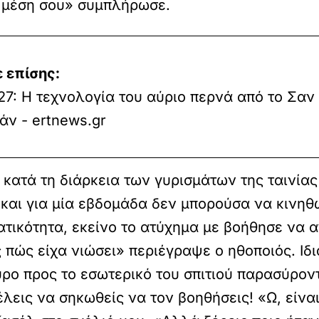
η μέση σου» συμπλήρωσε.
 επίσης:
27: Η τεχνολογία του αύριο περνά από το Σαν
άν - ertnews.gr
α κατά τη διάρκεια των γυρισμάτων της ταιν
 και για μία εβδομάδα δεν μπορούσα να κινηθ
ατικότητα, εκείνο το ατύχημα με βοήθησε να 
 πώς είχα νιώσει» περιέγραψε ο ηθοποιός. Ιδι
ο προς το εσωτερικό του σπιτιού παρασύροντα
έλεις να σηκωθείς να τον βοηθήσεις! «Ω, είνα