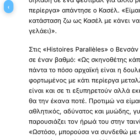
δηλαδή σε ένα φεστιβάλ για άλλο p
‹
περίεργα» απάντησε ο Κασέλ. «Είμαι
κατάσταση ζω ως Κασέλ με κάνει να 
γελάει)».
Στις «Histoires Parallèles» ο Βενσά
σε έναν βαθμό: «Ως σκηνοθέτης κάπο
πάντα το πόσο αρχαϊκή είναι η δουλ
φορτωμένος με κάτι περίεργα μεταλ
είναι και σε τι εξυπηρετούν αλλά ε
θα την έκανα ποτέ. Προτιμώ να είμα
αθλητικός, αδύνατος και μυώδης, γυ
παρουσιάζει τον ήρωά του στην ταιν
«Ωστόσο, μπορούσα να συνδεθώ με α