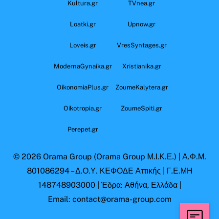
Kultura.gr
TVnea.gr
Loatki.gr
Upnow.gr
Loveis.gr
VresSyntages.gr
ModernaGynaika.gr
Xristianika.gr
OikonomiaPlus.gr
ZoumeKalytera.gr
Oikotropia.gr
ZoumeSpiti.gr
Perepet.gr
© 2026
Orama Group
(Orama Group Μ.Ι.Κ.Ε.) | Α.Φ.Μ.
801086294 – Δ.Ο.Υ. ΚΕΦΟΔΕ Αττικής | Γ.Ε.ΜΗ
148748903000 | Έδρα: Αθήνα, Ελλάδα |
Email: contact@orama-group.com