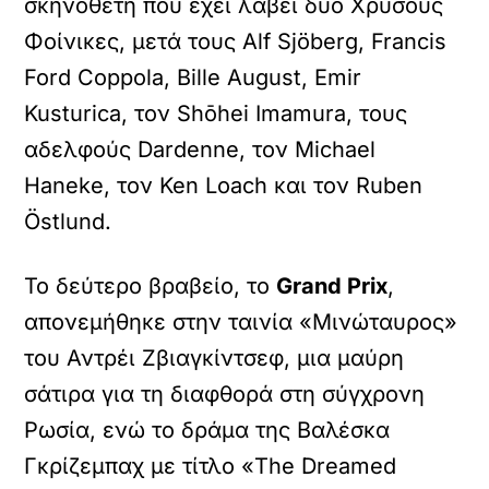
σκηνοθέτη που έχει λάβει δύο Χρυσούς
Φοίνικες, μετά τους Alf Sjöberg, Francis
Ford Coppola, Bille August, Emir
Kusturica, τον Shōhei Imamura, τους
αδελφούς Dardenne, τον Michael
Haneke, τον Ken Loach και τον Ruben
Östlund.
Το δεύτερο βραβείο, το
Grand Prix
,
απονεμήθηκε στην ταινία «Μινώταυρος»
του Αντρέι Ζβιαγκίντσεφ, μια μαύρη
σάτιρα για τη διαφθορά στη σύγχρονη
Ρωσία, ενώ το δράμα της Βαλέσκα
Γκρίζεμπαχ με τίτλο «The Dreamed