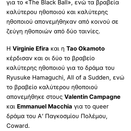
για το «The Black Ball», ενώ τα βραβεία
καλύτερου ηθοποιού και καλύτερης
ηθοποιού απονεμήθηκαν από κοινού σε
ζεύγη ηθοποιών από δύο ταινίες.
Η
Virginie Efira
και η
Tao Okamoto
κέρδισαν και οι δύο το βραβείο
καλύτερης ηθοποιού για το δράμα του
Ryusuke Hamaguchi, All of a Sudden, ενώ
το βραβείο καλύτερου ηθοποιού
απονεμήθηκε στους
Valentin Campagne
και
Emmanuel Macchia
για το queer
δράμα του Α’ Παγκοσμίου Πολέμου,
Coward.