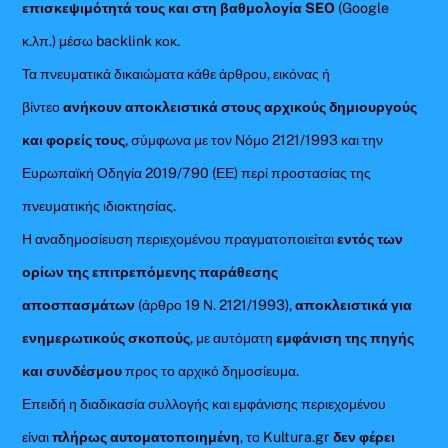
επισκεψιμότητά τους και στη βαθμολογία SEO
(Google
κ.λπ.) μέσω backlink κοκ.
Τα πνευματικά δικαιώματα κάθε άρθρου, εικόνας ή
βίντεο
ανήκουν αποκλειστικά στους αρχικούς δημιουργούς
και φορείς τους
, σύμφωνα με τον Νόμο 2121/1993 και την
Ευρωπαϊκή Οδηγία 2019/790 (ΕΕ) περί προστασίας της
πνευματικής ιδιοκτησίας.
Η αναδημοσίευση περιεχομένου πραγματοποιείται
εντός των
ορίων της επιτρεπόμενης παράθεσης
αποσπασμάτων
(άρθρο 19 Ν. 2121/1993),
αποκλειστικά για
ενημερωτικούς σκοπούς
, με αυτόματη
εμφάνιση της πηγής
και συνδέσμου
προς το αρχικό δημοσίευμα.
Επειδή η διαδικασία συλλογής και εμφάνισης περιεχομένου
είναι
πλήρως αυτοματοποιημένη
, το Kultura.gr
δεν φέρει