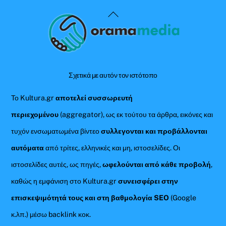
Back
To
Top
Σχετικά με αυτόν τον ιστότοπο
Το Kultura.gr
αποτελεί συσσωρευτή
περιεχομένου
(aggregator), ως εκ τούτου τα άρθρα, εικόνες και
τυχόν ενσωματωμένα βίντεο
συλλεγονται και προβάλλονται
αυτόματα
από τρίτες, ελληνικές και μη, ιστοσελίδες. Οι
ιστοσελίδες αυτές, ως πηγές,
ωφελούνται από κάθε προβολή
,
καθώς η εμφάνιση στο Kultura.gr
συνεισφέρει στην
επισκεψιμότητά τους και στη βαθμολογία SEO
(Google
κ.λπ.) μέσω backlink κοκ.