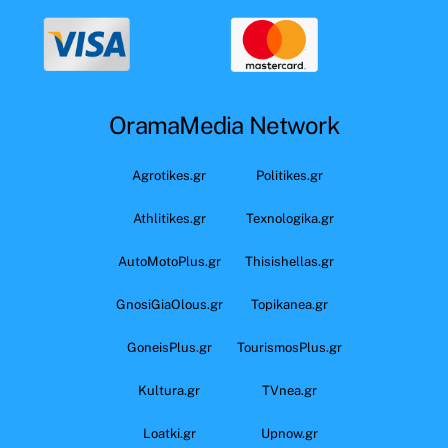
OramaMedia Network
Agrotikes.gr
Politikes.gr
Athlitikes.gr
Texnologika.gr
AutoMotoPlus.gr
Thisishellas.gr
GnosiGiaOlous.gr
Topikanea.gr
GoneisPlus.gr
TourismosPlus.gr
Kultura.gr
TVnea.gr
Loatki.gr
Upnow.gr