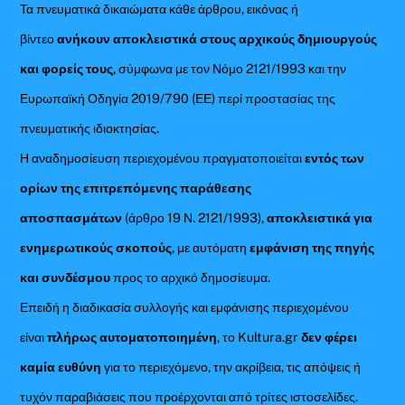
Τα πνευματικά δικαιώματα κάθε άρθρου, εικόνας ή
βίντεο
ανήκουν αποκλειστικά στους αρχικούς δημιουργούς
και φορείς τους
, σύμφωνα με τον Νόμο 2121/1993 και την
Ευρωπαϊκή Οδηγία 2019/790 (ΕΕ) περί προστασίας της
πνευματικής ιδιοκτησίας.
Η αναδημοσίευση περιεχομένου πραγματοποιείται
εντός των
ορίων της επιτρεπόμενης παράθεσης
αποσπασμάτων
(άρθρο 19 Ν. 2121/1993),
αποκλειστικά για
ενημερωτικούς σκοπούς
, με αυτόματη
εμφάνιση της πηγής
και συνδέσμου
προς το αρχικό δημοσίευμα.
Επειδή η διαδικασία συλλογής και εμφάνισης περιεχομένου
είναι
πλήρως αυτοματοποιημένη
, το Kultura.gr
δεν φέρει
καμία ευθύνη
για το περιεχόμενο, την ακρίβεια, τις απόψεις ή
τυχόν παραβιάσεις που προέρχονται από τρίτες ιστοσελίδες.