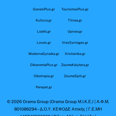
GoneisPlus.gr
TourismosPlus.gr
Kultura.gr
TVnea.gr
Loatki.gr
Upnow.gr
Loveis.gr
VresSyntages.gr
ModernaGynaika.gr
Xristianika.gr
OikonomiaPlus.gr
ZoumeKalytera.gr
Oikotropia.gr
ZoumeSpiti.gr
Perepet.gr
© 2026
Orama Group
(Orama Group Μ.Ι.Κ.Ε.) | Α.Φ.Μ.
801086294 – Δ.Ο.Υ. ΚΕΦΟΔΕ Αττικής | Γ.Ε.ΜΗ