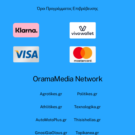
Όροι Προγράμματος Επιβράβευσης
OramaMedia Network
Agrotikes.gr
Politikes.gr
Athlitikes.gr
Texnologika.gr
AutoMotoPlus.gr
Thisishellas.gr
GnosiGiaOlous.gr
Topikanea.gr