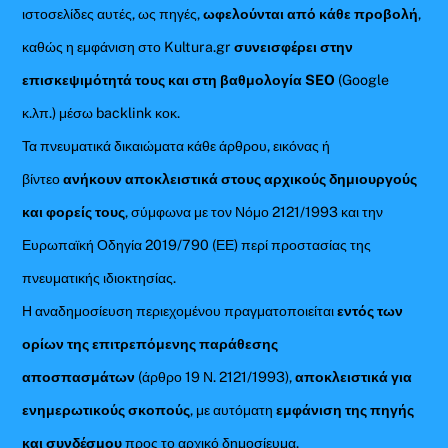
ιστοσελίδες αυτές, ως πηγές,
ωφελούνται από κάθε προβολή
,
καθώς η εμφάνιση στο Kultura.gr
συνεισφέρει στην
επισκεψιμότητά τους και στη βαθμολογία SEO
(Google
κ.λπ.) μέσω backlink κοκ.
Τα πνευματικά δικαιώματα κάθε άρθρου, εικόνας ή
βίντεο
ανήκουν αποκλειστικά στους αρχικούς δημιουργούς
και φορείς τους
, σύμφωνα με τον Νόμο 2121/1993 και την
Ευρωπαϊκή Οδηγία 2019/790 (ΕΕ) περί προστασίας της
πνευματικής ιδιοκτησίας.
Η αναδημοσίευση περιεχομένου πραγματοποιείται
εντός των
ορίων της επιτρεπόμενης παράθεσης
αποσπασμάτων
(άρθρο 19 Ν. 2121/1993),
αποκλειστικά για
ενημερωτικούς σκοπούς
, με αυτόματη
εμφάνιση της πηγής
και συνδέσμου
προς το αρχικό δημοσίευμα.