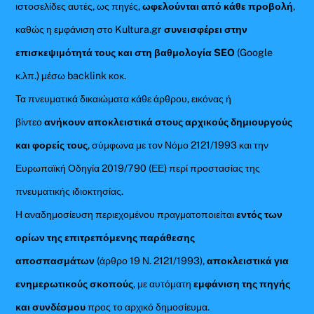
ιστοσελίδες αυτές, ως πηγές,
ωφελούνται από κάθε προβολή
,
καθώς η εμφάνιση στο Kultura.gr
συνεισφέρει στην
επισκεψιμότητά τους και στη βαθμολογία SEO
(Google
κ.λπ.) μέσω backlink κοκ.
Τα πνευματικά δικαιώματα κάθε άρθρου, εικόνας ή
βίντεο
ανήκουν αποκλειστικά στους αρχικούς δημιουργούς
και φορείς τους
, σύμφωνα με τον Νόμο 2121/1993 και την
Ευρωπαϊκή Οδηγία 2019/790 (ΕΕ) περί προστασίας της
πνευματικής ιδιοκτησίας.
Η αναδημοσίευση περιεχομένου πραγματοποιείται
εντός των
ορίων της επιτρεπόμενης παράθεσης
αποσπασμάτων
(άρθρο 19 Ν. 2121/1993),
αποκλειστικά για
ενημερωτικούς σκοπούς
, με αυτόματη
εμφάνιση της πηγής
και συνδέσμου
προς το αρχικό δημοσίευμα.