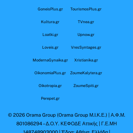
GoneisPlus.gr
TourismosPlus.gr
Kultura.gr
TVnea.gr
Loatki.gr
Upnow.gr
Loveis.gr
VresSyntages.gr
ModernaGynaika.gr
Xristianika.gr
OikonomiaPlus.gr
ZoumeKalytera.gr
Oikotropia.gr
ZoumeSpiti.gr
Perepet.gr
© 2026
Orama Group
(Orama Group Μ.Ι.Κ.Ε.) | Α.Φ.Μ.
801086294 – Δ.Ο.Υ. ΚΕΦΟΔΕ Αττικής | Γ.Ε.ΜΗ
148748903000 | Έδρα: Αθήνα, Ελλάδα |