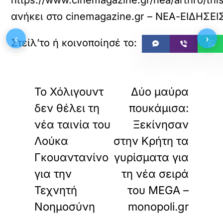
https://www.cinemagazine.gr/nea/arthro/th
ανήκει στο
cinemagazine.gr – ΝΕΑ-ΕΙΔΗΣΕΙ
‹
›
«
»
ΠΡΟΗΓΟΥΜΕΝΟ
ΕΠΟΜΕΝΟ
Το Χόλιγουντ
Δύο μαύρα
δεν θέλει τη
πουκάμισα:
νέα ταινία του
Ξεκίνησαν
Λούκα
στην Κρήτη τα
Γκουαντανίνο
γυρίσματα για
για την
τη νέα σειρά
Τεχνητή
του MEGA –
Νοημοσύνη
monopoli.gr