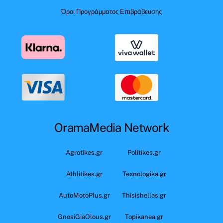
Όροι Προγράμματος Επιβράβευσης
OramaMedia Network
Agrotikes.gr
Politikes.gr
Athlitikes.gr
Texnologika.gr
AutoMotoPlus.gr
Thisishellas.gr
GnosiGiaOlous.gr
Topikanea.gr