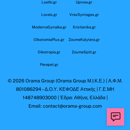
Loatki.gr
Upnow.gr
Loveis.gr
VresSyntages.gr
ModernaGynaika.gr
Xristianika.gr
OikonomiaPlus.gr
ZoumeKalytera.gr
Oikotropia.gr
ZoumeSpiti.gr
Perepet.gr
© 2026
Orama Group
(Orama Group Μ.Ι.Κ.Ε.) | Α.Φ.Μ.
801086294 – Δ.Ο.Υ. ΚΕΦΟΔΕ Αττικής | Γ.Ε.ΜΗ
148748903000 | Έδρα: Αθήνα, Ελλάδα |
Email: contact@orama-group.com