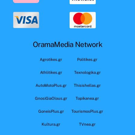
OramaMedia Network
Agrotikes.gr
Politikes.gr
Athlitikes.gr
Texnologika.gr
AutoMotoPlus.gr
Thisishellas.gr
GnosiGiaOlous.gr
Topikanea.gr
GoneisPlus.gr
TourismosPlus.gr
Kultura.gr
TVnea.gr