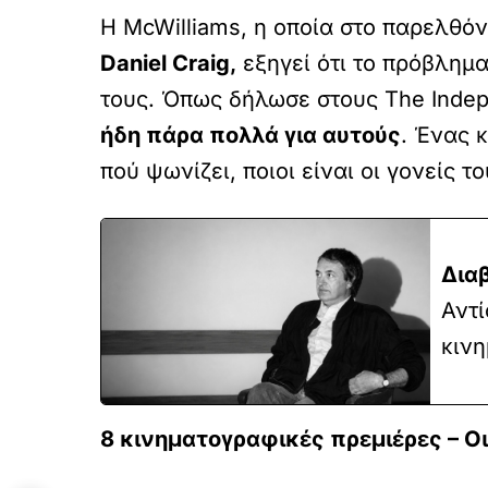
Η McWilliams, η οποία στο παρελθό
Daniel Craig,
εξηγεί ότι το πρόβλημα
τους. Όπως δήλωσε στους The Indep
ήδη πάρα πολλά για αυτούς
. Ένας 
πού ψωνίζει, ποιοι είναι οι γονείς τ
Δια
Αντ
κινη
8 κινηματογραφικές πρεμιέρες – Ο