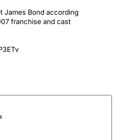
ext James Bond according
007 franchise and cast
tP3ETv
α