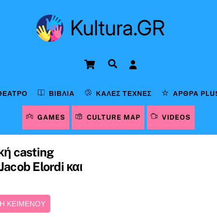
Cart
Αναζήτηση
ΘΈΑΤΡΟ
ΒΙΒΛΊΑ
ΚΑΛΈΣ ΤΈΧΝΕΣ
ΆΡΘΡΑ PLU
GAMES
CULTURE MAP
VIDEOS
κή casting
Jacob Elordi και
Η ΚΕΙΜΕΝΟΥ