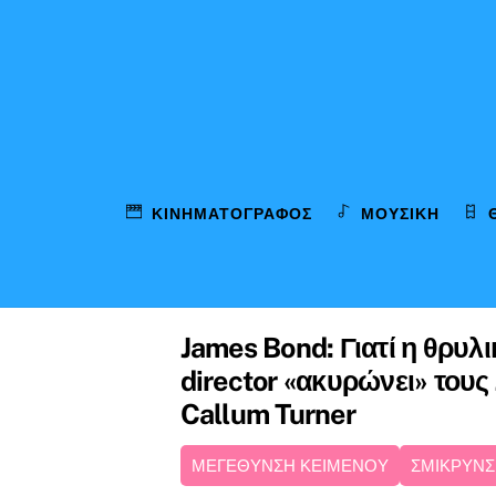
Skip
to
content
ΚΙΝΗΜΑΤΟΓΡΆΦΟΣ
ΜΟΥΣΙΚΉ
James Bond: Γιατί η θρυλι
director «ακυρώνει» τους 
Callum Turner
ΜΕΓΕΘΥΝΣΗ ΚΕΙΜΕΝΟΥ
ΣΜΙΚΡΥΝΣ