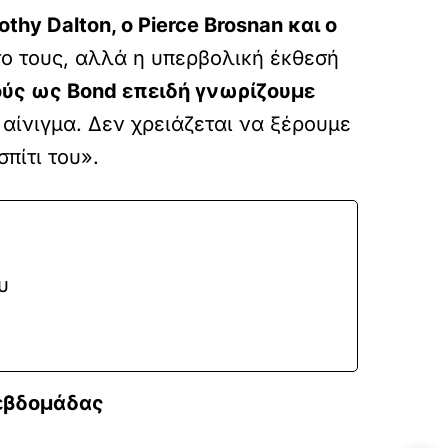
othy Dalton, ο Pierce Brosnan και ο
το τους, αλλά η υπερβολική έκθεσή
ύς ως Bond επειδή γνωρίζουμε
αίνιγμα. Δεν χρειάζεται να ξέρουμε
σπίτι του».
υ
 εβδομάδας