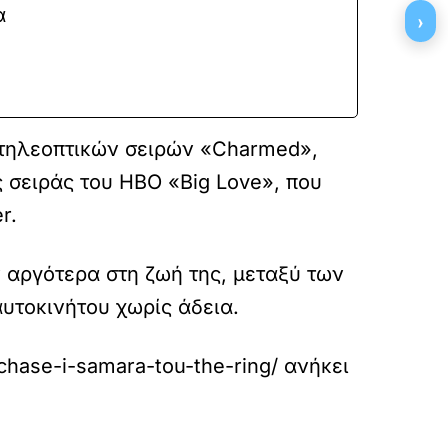
α
›
 τηλεοπτικών σειρών «Charmed»,
ς σειράς του HBO «Big Love», που
r.
 αργότερα στη ζωή της, μεταξύ των
υτοκινήτου χωρίς άδεια.
chase-i-samara-tou-the-ring/
ανήκει