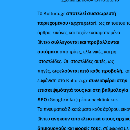
Το Kultura.gr
αποτελεί συσσωρευτή
περιεχομένου
(aggregator), ως εκ τούτου τ
άρθρα, εικόνες και τυχόν ενσωματωμένα
βίντεο
συλλεγονται και προβάλλονται
αυτόματα
από τρίτες, ελληνικές και μη,
ιστοσελίδες. Οι ιστοσελίδες αυτές, ως
πηγές,
ωφελούνται από κάθε προβολή
, κ
εμφάνιση στο Kultura.gr
συνεισφέρει στην
επισκεψιμότητά τους και στη βαθμολογία
SEO
(Google κ.λπ.) μέσω backlink κοκ.
Τα πνευματικά δικαιώματα κάθε άρθρου, εικό
βίντεο
ανήκουν αποκλειστικά στους αρχικ
δημιουργούς και φορείς τους
, σύμφωνα με 