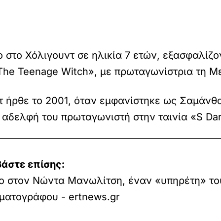
 στο Χόλιγουντ σε ηλικία 7 ετών, εξασφαλίζ
 The Teenage Witch», με πρωταγωνίστρια τη Μ
τ ήρθε το 2001, όταν εμφανίστηκε ως Σαμάνθ
 αδελφή του πρωταγωνιστή στην ταινία «S Dar
βάστε επίσης:
ίο στον Νώντα Μανωλίτση, έναν «υπηρέτη» το
ματογράφου - ertnews.gr