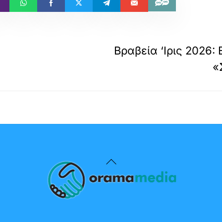
Βραβεία ‘Ιρις 2026:
«
Back
To
Top