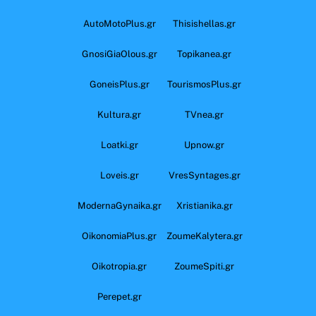
AutoMotoPlus.gr
Thisishellas.gr
GnosiGiaOlous.gr
Topikanea.gr
GoneisPlus.gr
TourismosPlus.gr
Kultura.gr
TVnea.gr
Loatki.gr
Upnow.gr
Loveis.gr
VresSyntages.gr
ModernaGynaika.gr
Xristianika.gr
OikonomiaPlus.gr
ZoumeKalytera.gr
Oikotropia.gr
ZoumeSpiti.gr
Perepet.gr