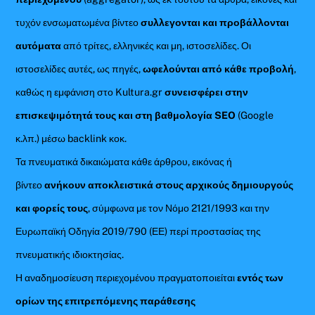
τυχόν ενσωματωμένα βίντεο
συλλεγονται και προβάλλονται
αυτόματα
από τρίτες, ελληνικές και μη, ιστοσελίδες. Οι
ιστοσελίδες αυτές, ως πηγές,
ωφελούνται από κάθε προβολή
,
καθώς η εμφάνιση στο Kultura.gr
συνεισφέρει στην
επισκεψιμότητά τους και στη βαθμολογία SEO
(Google
κ.λπ.) μέσω backlink κοκ.
Τα πνευματικά δικαιώματα κάθε άρθρου, εικόνας ή
βίντεο
ανήκουν αποκλειστικά στους αρχικούς δημιουργούς
και φορείς τους
, σύμφωνα με τον Νόμο 2121/1993 και την
Ευρωπαϊκή Οδηγία 2019/790 (ΕΕ) περί προστασίας της
πνευματικής ιδιοκτησίας.
Η αναδημοσίευση περιεχομένου πραγματοποιείται
εντός των
ορίων της επιτρεπόμενης παράθεσης