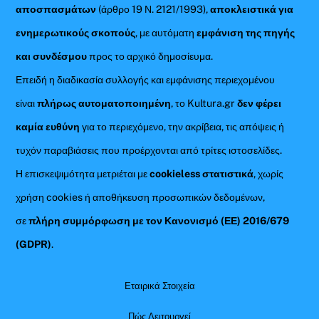
αποσπασμάτων
(άρθρο 19 Ν. 2121/1993),
αποκλειστικά για
ενημερωτικούς σκοπούς
, με αυτόματη
εμφάνιση της πηγής
και συνδέσμου
προς το αρχικό δημοσίευμα.
Επειδή η διαδικασία συλλογής και εμφάνισης περιεχομένου
είναι
πλήρως αυτοματοποιημένη
, το Kultura.gr
δεν φέρει
καμία ευθύνη
για το περιεχόμενο, την ακρίβεια, τις απόψεις ή
τυχόν παραβιάσεις που προέρχονται από τρίτες ιστοσελίδες.
Η επισκεψιμότητα μετριέται με
cookieless στατιστικά
, χωρίς
χρήση cookies ή αποθήκευση προσωπικών δεδομένων,
σε
πλήρη συμμόρφωση με τον Κανονισμό (ΕΕ) 2016/679
(GDPR)
.
Εταιρικά Στοιχεία
Πώς Λειτουργεί