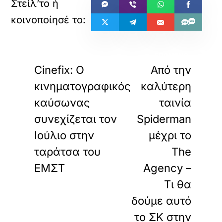
«
»
ΠΡΟΗΓΟΥΜΕΝΟ
ΕΠΟΜΕΝΟ
Cinefix: Ο
Από την
κινηματογραφικός
καλύτερη
καύσωνας
ταινία
συνεχίζεται τον
Spiderman
Ιούλιο στην
μέχρι το
ταράτσα του
The
ΕΜΣΤ
Agency –
Τι θα
δούμε αυτό
το ΣΚ στην