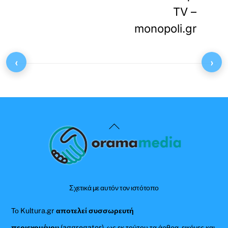
TV –
monopoli.gr
‹
›
Back
To
Top
Σχετικά με αυτόν τον ιστότοπο
Το Kultura.gr
αποτελεί συσσωρευτή
περιεχομένου
(aggregator), ως εκ τούτου τα άρθρα, εικόνες και