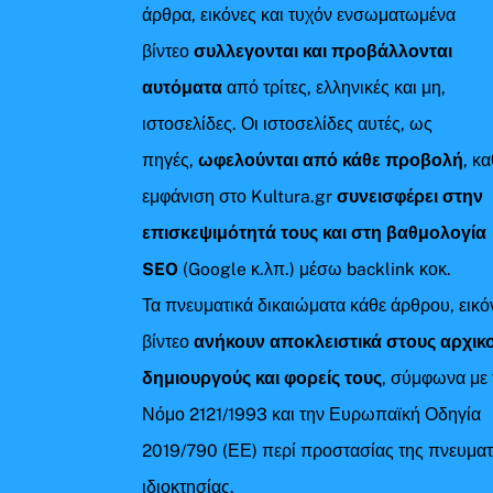
άρθρα, εικόνες και τυχόν ενσωματωμένα
βίντεο
συλλεγονται και προβάλλονται
αυτόματα
από τρίτες, ελληνικές και μη,
ιστοσελίδες. Οι ιστοσελίδες αυτές, ως
πηγές,
ωφελούνται από κάθε προβολή
, κ
εμφάνιση στο Kultura.gr
συνεισφέρει στην
επισκεψιμότητά τους και στη βαθμολογία
SEO
(Google κ.λπ.) μέσω backlink κοκ.
Τα πνευματικά δικαιώματα κάθε άρθρου, εικό
βίντεο
ανήκουν αποκλειστικά στους αρχικ
δημιουργούς και φορείς τους
, σύμφωνα με 
Νόμο 2121/1993 και την Ευρωπαϊκή Οδηγία
2019/790 (ΕΕ) περί προστασίας της πνευματ
ιδιοκτησίας.