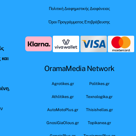
Πολιτική Διαφημιστικής Διαφάνειας
Όροι Προγράμματος Επιβράβευσης
ύς
 και
OramaMedia Network
ς
Agrotikes.gr
Politikes.gr
μένη
,
Athlitikes.gr
Texnologika.gr
όν
AutoMotoPlus.gr
Thisishellas.gr
GnosiGiaOlous.gr
Topikanea.gr
GoneisPlus.gr
TourismosPlus.gr