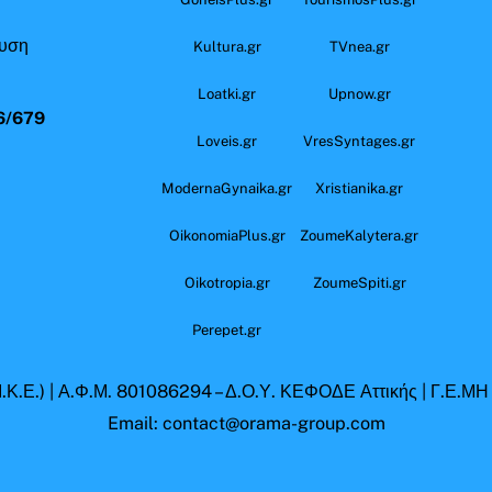
ευση
Kultura.gr
TVnea.gr
Loatki.gr
Upnow.gr
6/679
Loveis.gr
VresSyntages.gr
ModernaGynaika.gr
Xristianika.gr
OikonomiaPlus.gr
ZoumeKalytera.gr
Oikotropia.gr
ZoumeSpiti.gr
Perepet.gr
.Κ.Ε.) | Α.Φ.Μ. 801086294 – Δ.Ο.Υ. ΚΕΦΟΔΕ Αττικής | Γ.Ε.Μ
Email: contact@orama-group.com