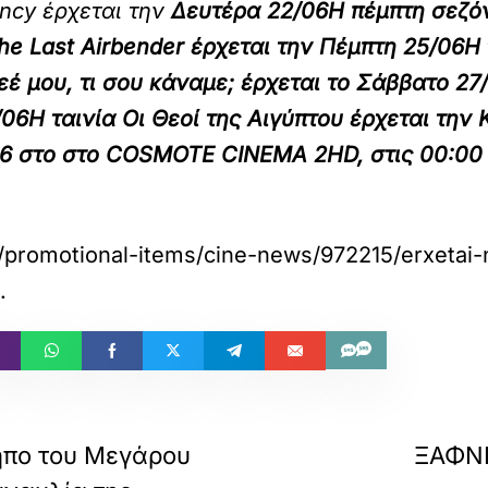
ncy έρχεται την
Δευτέρα 22/06
Η πέμπτη σεζόν
he Last Airbender έρχεται την
Πέμπτη 25/06
Η 
εέ μου, τι σου κάναμε; έρχεται το
Σάββατο 27
/06
Η ταινία Οι Θεοί της Αιγύπτου έρχεται την
Κ
06
στο στο
COSMOTE CINEMA 2HD
, στις
00:00
/promotional-items/cine-news/972215/erxetai-
.
ήπο του Μεγάρου
ΞΑΦΝΙ