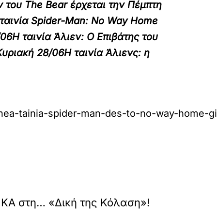
 του The Bear έρχεται την
Πέμπτη
ταινία Spider-Man: No Way Home
/06
Η ταινία Άλιεν: Ο Επιβάτης του
υριακή 28/06
Η ταινία Άλιενς: η
nea-tainia-spider-man-des-to-no-way-home-gia
»
ΕΠΟΜΕΝΟ
ΚΑ στη… «Δική της Κόλαση»!