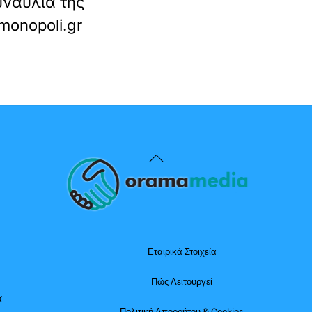
συναυλία της
monopoli.gr
Back
To
Top
Εταιρικά Στοιχεία
Πώς Λειτουργεί
α
Πολιτική Απορρήτου & Cookies