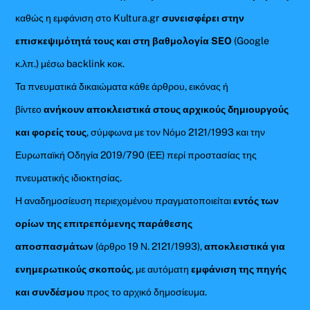
καθώς η εμφάνιση στο Kultura.gr
συνεισφέρει στην
επισκεψιμότητά τους και στη βαθμολογία SEO
(Google
κ.λπ.) μέσω backlink κοκ.
Τα πνευματικά δικαιώματα κάθε άρθρου, εικόνας ή
βίντεο
ανήκουν αποκλειστικά στους αρχικούς δημιουργούς
και φορείς τους
, σύμφωνα με τον Νόμο 2121/1993 και την
Ευρωπαϊκή Οδηγία 2019/790 (ΕΕ) περί προστασίας της
πνευματικής ιδιοκτησίας.
Η αναδημοσίευση περιεχομένου πραγματοποιείται
εντός των
ορίων της επιτρεπόμενης παράθεσης
αποσπασμάτων
(άρθρο 19 Ν. 2121/1993),
αποκλειστικά για
ενημερωτικούς σκοπούς
, με αυτόματη
εμφάνιση της πηγής
και συνδέσμου
προς το αρχικό δημοσίευμα.