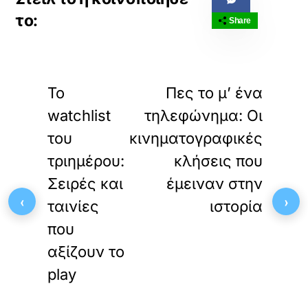
Share
«
»
ΠΡΟΗΓΟΥΜΕΝΟ
ΕΠΟΜΕΝΟ
Το
Πες το μ’ ένα
watchlist
τηλεφώνημα: Οι
του
κινηματογραφικές
τριημέρου:
κλήσεις που
Σειρές και
έμειναν στην
‹
›
ταινίες
ιστορία
που
αξίζουν το
play