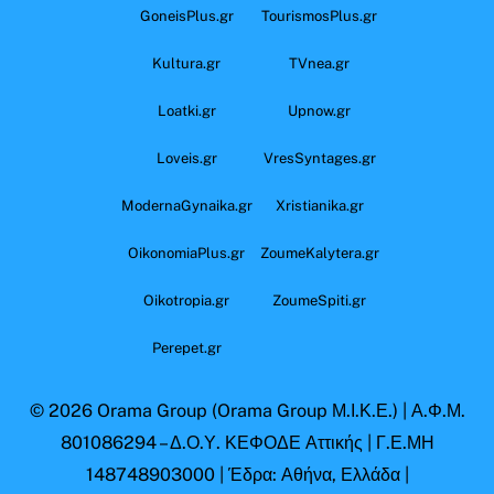
GoneisPlus.gr
TourismosPlus.gr
Kultura.gr
TVnea.gr
Loatki.gr
Upnow.gr
Loveis.gr
VresSyntages.gr
ModernaGynaika.gr
Xristianika.gr
OikonomiaPlus.gr
ZoumeKalytera.gr
Oikotropia.gr
ZoumeSpiti.gr
Perepet.gr
© 2026
Orama Group
(Orama Group Μ.Ι.Κ.Ε.) | Α.Φ.Μ.
801086294 – Δ.Ο.Υ. ΚΕΦΟΔΕ Αττικής | Γ.Ε.ΜΗ
148748903000 | Έδρα: Αθήνα, Ελλάδα |