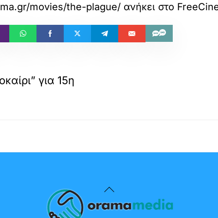
nema.gr/movies/the-plague/
ανήκει στο
FreeCin
καίρι” για 15η
Back
To